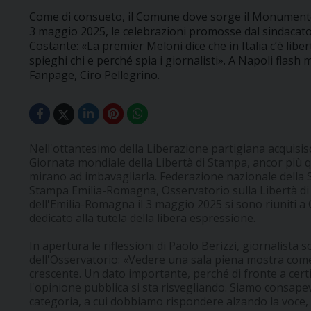
Come di consueto, il Comune dove sorge il Monumento p
3 maggio 2025, le celebrazioni promosse dal sindacato
Costante: «La premier Meloni dice che in Italia c’è libe
spieghi chi e perché spia i giornalisti». A Napoli flash 
Fanpage, Ciro Pellegrino.
Nell'ottantesimo della Liberazione partigiana acquisisc
Giornata mondiale della Libertà di Stampa, ancor più q
mirano ad imbavagliarla. Federazione nazionale della S
Stampa Emilia-Romagna, Osservatorio sulla Libertà di 
dell'Emilia-Romagna il 3 maggio 2025 si sono riuniti 
dedicato alla tutela della libera espressione.
In apertura le riflessioni di Paolo Berizzi, giornalista 
dell'Osservatorio: «Vedere una sala piena mostra come 
crescente. Un dato importante, perché di fronte a certi 
l'opinione pubblica si sta risvegliando. Siamo consapevol
categoria, a cui dobbiamo rispondere alzando la voce