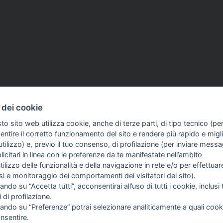
u 2026
INTERNAZIONALE
26 Giu 2026
 dei cookie
a Sigfrido Ranucci: 4
Consiglio d'Europa: «Gior
to sito web utilizza cookie, anche di terze parti, di tipo tecnico (pe
Hanno agito su
sportivi sempre meno libe
ntire il corretto funzionamento del sito e rendere più rapido e miglio
ne, con metodo
informare»
tilizzo) e, previo il tuo consenso, di profilazione (per inviare messa
Fnsi pronta a costituirsi
icitari in linea con le preferenze da te manifestate nell’ambito
e
utilizzo delle funzionalità e della navigazione in rete e/o per effettuar
isi e monitoraggio dei comportamenti dei visitatori del sito).
ando su “Accetta tutti”, acconsentirai all’uso di tutti i cookie, inclusi t
i di profilazione.
cando su “Preferenze” potrai selezionare analiticamente a quali cook
nsentire.