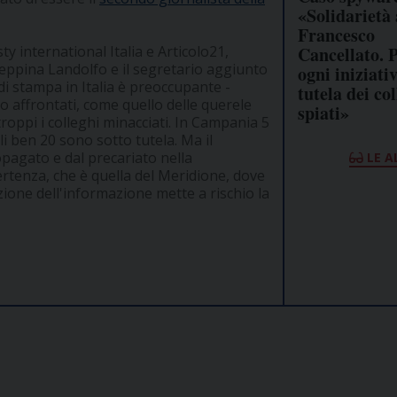
«Solidarietà 
Francesco
 international Italia e Articolo21,
Cancellato. P
Geppina Landolfo e il segretario aggiunto
ogni iniziati
à di stampa in Italia è preoccupante -
tutela dei co
 affrontati, come quello delle querele
spiati»
roppi i colleghi minacciati. In Campania 5
i ben 20 sono sotto tutela. Ma il
pagato e dal precariato nella
LE A
ertenza, che è quella del Meridione, dove
zione dell'informazione mette a rischio la