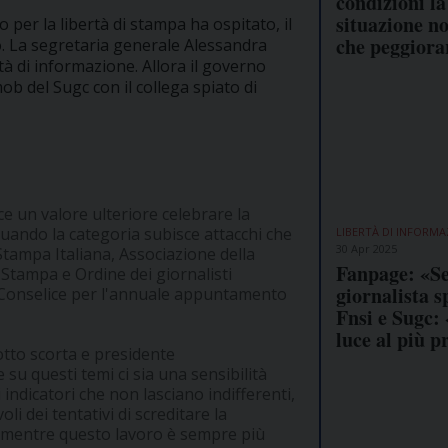
condizioni la
situazione n
er la libertà di stampa ha ospitato, il
che peggiora
. La segretaria generale Alessandra
rtà di informazione. Allora il governo
mob del Sugc con il collega spiato di
e un valore ulteriore celebrare la
uando la categoria subisce attacchi che
LIBERTÀ DI INFORMA
30 Apr 2025
tampa Italiana, Associazione della
Fanpage: «S
Stampa e Ordine dei giornalisti
giornalista s
a Conselice per l'annuale appuntamento
Fnsi e Sugc:
luce al più p
sotto scorta e presidente
su questi temi ci sia una sensibilità
indicatori che non lasciano indifferenti,
i dei tentativi di screditare la
, mentre questo lavoro è sempre più