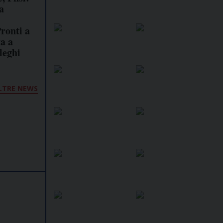
a
ronti a
va a
lleghi
LTRE NEWS