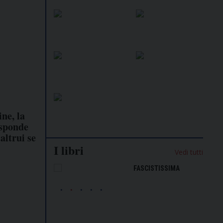
ine, la
isponde
altrui se
I libri
Vedi tutti
NALISMO E
FASCISTISSIMA
LLIGENZA
FICIALE