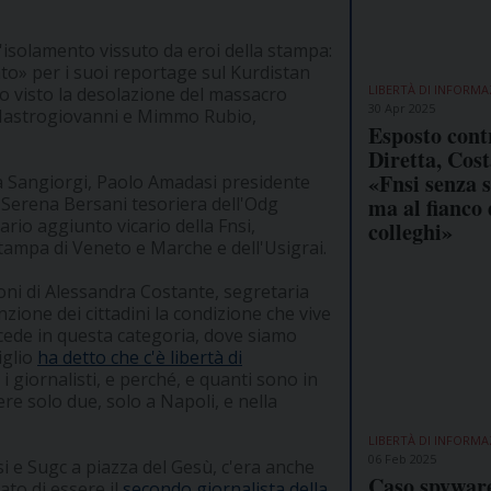
'isolamento vissuto da eroi della stampa:
to» per i suoi reportage sul Kurdistan
LIBERTÀ DI INFORMA
o visto la desolazione del massacro
30 Apr 2025
ù Mastrogiovanni e Mimmo Rubio,
Esposto cont
Diretta, Cost
«Fnsi senza s
ea Sangiorgi, Paolo Amadasi presidente
 Serena Bersani tesoriera dell'Odg
ma al fianco 
ario aggiunto vicario della Fnsi,
colleghi»
Stampa di Veneto e Marche e dell'Usigrai.
ioni di Alessandra Costante, segretaria
zione dei cittadini la condizione che vive
ccede in questa categoria, dove siamo
iglio
ha detto che c'è libertà di
 i giornalisti, e perché, e quanti sono in
e solo due, solo a Napoli, e nella
LIBERTÀ DI INFORMA
06 Feb 2025
i e Sugc a piazza del Gesù, c'era anche
Caso spyware
ato di essere il
secondo giornalista della