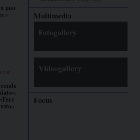
on può
re»
Multimedia
Fotogallery
Videogallery
ZIONE
econdo
piato».
Focus
 «Fare
resto»
Giornalisti
minacciati