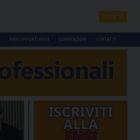
CERCA
O
PARI OPPORTUNITÀ
CONVENZIONI
CONTATTI
nifestazione a Conselice