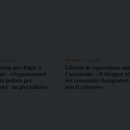
24 Lug 2026
SENTENZE
22 Lug 2026
ione pro Fakir a
Libertà di espressione onl
er: «Organizzatori
Cassazione: «Il blogger r
a polizia per
dei commenti denigratori 
are' un giornalista»
non li rimuove»
COME TI SENTI?
GIOR
INTE
ARTI