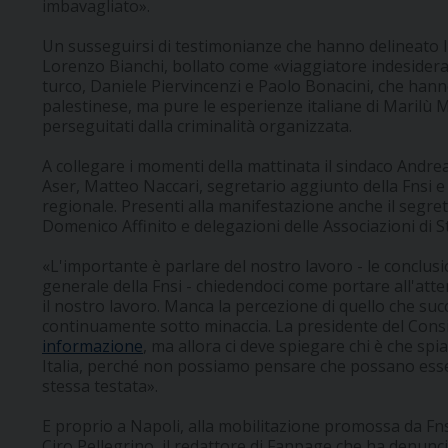
imbavagliato».
Un susseguirsi di testimonianze che hanno delineato l
Lorenzo Bianchi, bollato come «viaggiatore indesidera
turco, Daniele Piervincenzi e Paolo Bonacini, che hann
palestinese, ma pure le esperienze italiane di Maril
perseguitati dalla criminalità organizzata.
A collegare i momenti della mattinata il sindaco Andr
Aser, Matteo Naccari, segretario aggiunto della Fnsi e
regionale. Presenti alla manifestazione anche il segret
Domenico Affinito e delegazioni delle Associazioni di 
«L'importante è parlare del nostro lavoro - le conclus
generale della Fnsi - chiedendoci come portare all'atten
il nostro lavoro. Manca la percezione di quello che su
continuamente sotto minaccia. La presidente del Cons
informazione
, ma allora ci deve spiegare chi è che spia
Italia, perché non possiamo pensare che possano esser
stessa testata».
E proprio a Napoli, alla mobilitazione promossa da Fns
Ciro Pellegrino, il redattore di Fanpage che ha denunci