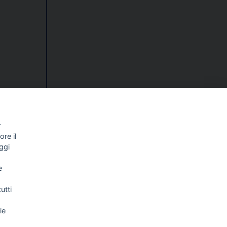
nalisti
r
ri di
re il
ggi
e
utti
ie