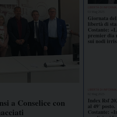
LIBERTÀ DI INFORMA
03 Mag 2025
Giornata del
libertà di st
Costante: «L
premier dia 
sui nodi irris
LIBERTÀ DI INFORMA
02 Mag 2025
Index Rsf 202
nsi a Conselice con
al 49° posto.
nacciati
Costante: «I