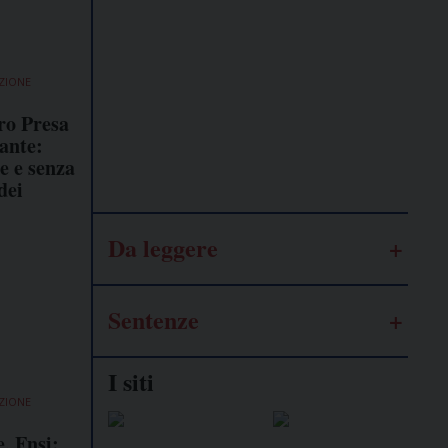
Lavoro
autonomo
ZIONE
ro Presa
Galassia
ante:
dell’informazione
e e senza
dei
Da leggere
Sentenze
I siti
ZIONE
, Fnsi: