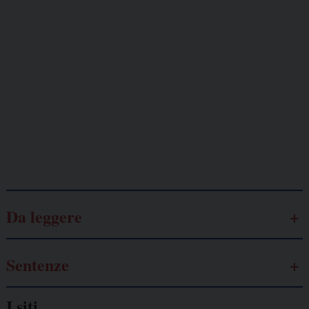
Giornalisti
minacciati
Lavoro
autonomo
Galassia dell’informazione
Da leggere
Sentenze
I siti