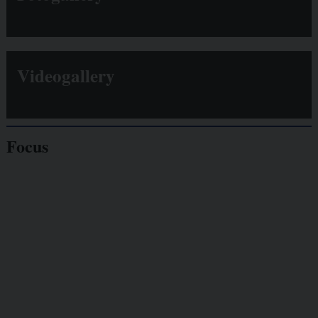
Videogallery
Focus
Giornalisti
minacciati
Lavoro
autonomo