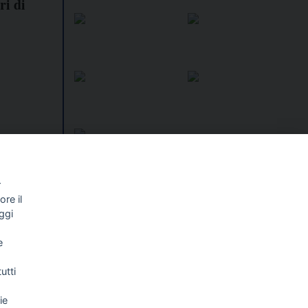
ri di
r
re il
I libri
Vedi tutti
ggi
NALISMO E
FASCISTISSIMA
e
LLIGENZA
FICIALE
utti
ie