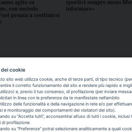
Hanno agito su
sportivi sempre meno libe
ne, con metodo
informare»
Fnsi pronta a costituirsi
e
 dei cookie
to sito web utilizza cookie, anche di terze parti, di tipo tecnico (pe
ntire il corretto funzionamento del sito e rendere più rapido e miglio
tilizzo) e, previo il tuo consenso, di profilazione (per inviare messa
icitari in linea con le preferenze da te manifestate nell’ambito
COME TI SENTI?
GIOR
utilizzo delle funzionalità e della navigazione in rete e/o per effettuar
INTE
isi e monitoraggio dei comportamenti dei visitatori del sito).
ARTI
ando su “Accetta tutti”, acconsentirai all’uso di tutti i cookie, inclusi t
i di profilazione.
cando su “Preferenze” potrai selezionare analiticamente a quali cook