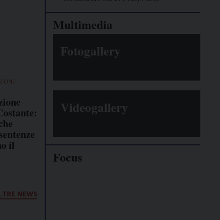
Multimedia
Fotogallery
ZIONE
zione
Videogallery
Costante:
nche
 sentenze
o il
Focus
Giornalisti
minacciati
LTRE NEWS