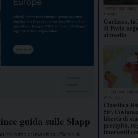
LIBERTÀ DI INFORMA
12 Mag 2026
Garlasco, la
di Pavia nega 
ai media
LIBERTÀ DI INFORMA
30 Apr 2026
Classifica Rsf
56ª. Costant
libertà di s
 linee guida sulle Slapp
precipita, ur
interventi co
nel corso di una visita ufficiale in