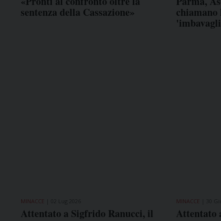
«Pronti al confronto oltre la
Parma, As
sentenza della Cassazione»
chiamano l
'imbavagli
MINACCE
02 Lug 2026
MINACCE
30 Gi
Attentato a Sigfrido Ranucci, il
Attentato 