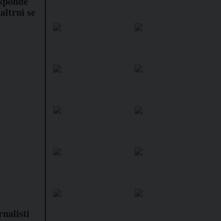
isponde
altrui se
nalisti