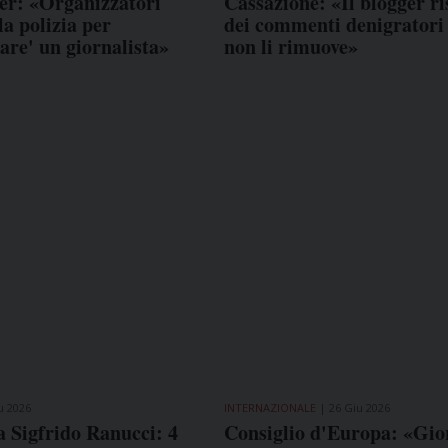
er: «Organizzatori
Cassazione: «Il blogger r
a polizia per
dei commenti denigratori 
are' un giornalista»
non li rimuove»
u 2026
INTERNAZIONALE
26 Giu 2026
a Sigfrido Ranucci: 4
Consiglio d'Europa: «Gior