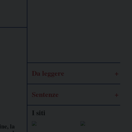
Lavoro
autonomo
Galassia
dell’informazione
Da leggere
Sentenze
I siti
ine, la