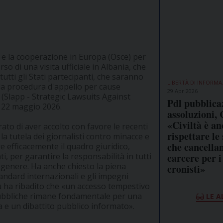
 e la cooperazione in Europa (Osce) per
so di una visita ufficiale in Albania, che
utti gli Stati partecipanti, che saranno
LIBERTÀ DI INFORMA
 la procedura d'appello per cause
29 Apr 2026
 (Slapp - Strategic Lawsuits Against
Pdl pubblica
ì 22 maggio 2026.
assoluzioni, 
«Civiltà è a
rato di aver accolto con favore le recenti
rispettare le
la tutela dei giornalisti contro minacce e
che cancellan
e efficacemente il quadro giuridico,
carcere per i
i, per garantire la responsabilità in tutti
di genere. Ha anche chiesto la piena
cronisti»
tandard internazionali e gli impegni
hu ha ribadito che «un accesso tempestivo
 pubbliche rimane fondamentale per una
LE A
 e un dibattito pubblico informato».