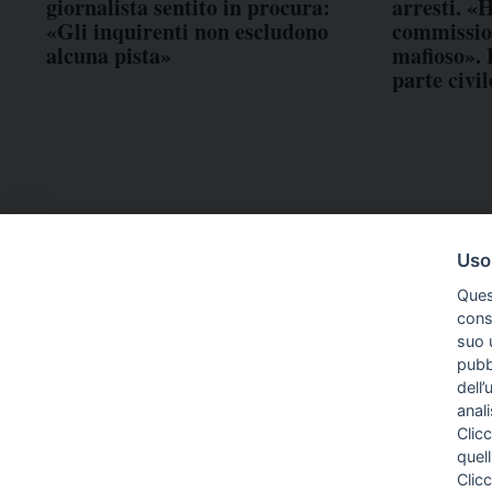
giornalista sentito in procura:
arresti. «
«Gli inquirenti non escludono
commissio
alcuna pista»
mafioso». 
parte civil
Uso
Ques
conse
suo u
pubbl
dell’
anal
Clicc
quell
Clic