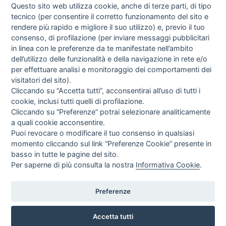
Questo sito web utilizza cookie, anche di terze parti, di tipo
tecnico (per consentire il corretto funzionamento del sito e
rendere più rapido e migliore il suo utilizzo) e, previo il tuo
consenso, di profilazione (per inviare messaggi pubblicitari
in linea con le preferenze da te manifestate nell’ambito
I libri
dell’utilizzo delle funzionalità e della navigazione in rete e/o
Vedi tutti
per effettuare analisi e monitoraggio dei comportamenti dei
visitatori del sito).
FASCISTISSIMA
Cliccando su “Accetta tutti”, acconsentirai all’uso di tutti i
cookie, inclusi tutti quelli di profilazione.
Cliccando su “Preferenze” potrai selezionare analiticamente
a quali cookie acconsentire.
Puoi revocare o modificare il tuo consenso in qualsiasi
momento cliccando sul link “Preferenze Cookie” presente in
basso in tutte le pagine del sito.
Per saperne di più consulta la nostra
Informativa Cookie
.
Direttrice Responsabile: Alessandra Costante | Registrazione al Tribunale Civile
di Roma del 23-12-2001 N°578
Preferenze
Accetta tutti
© FEDERAZIONE NAZIONALE DELLA STAMPA ITALIANA |
Modulistica
|
Contatti
|