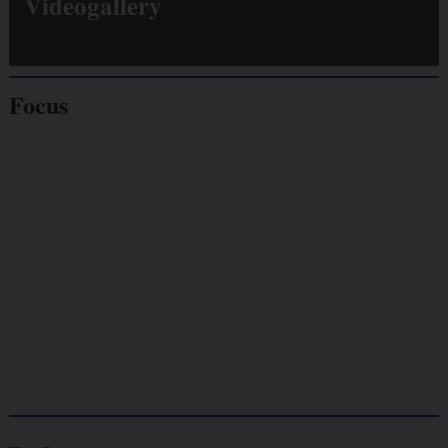
Videogallery
Focus
Giornalisti
minacciati
Lavoro
autonomo
Galassia dell’informazione