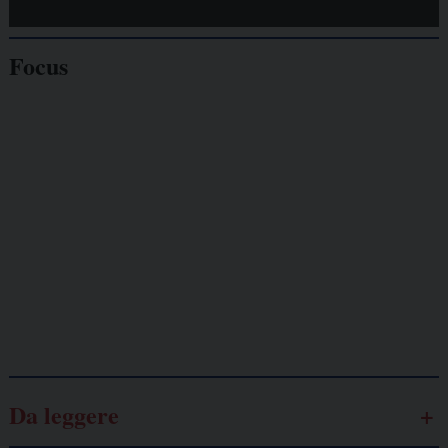
Focus
Giornalisti
minacciati
Lavoro
autonomo
Galassia dell’informazione
Da leggere