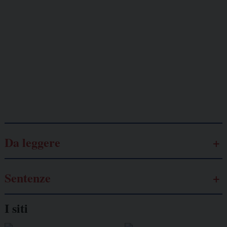
minacciati
Lavoro
autonomo
Galassia dell’informazione
Da leggere
Sentenze
I siti