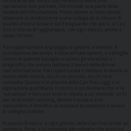
ferma al 26 per cento, con l'effetto di avere una
narrazione solo parziale, che esclude una parte della
società dall'informazione. Poche donne ai livelli apicali:
celebrare la vicedirezione a una collega dà la misura di
quanto ancora lontano sia il traguardo che, però, la Cpo
Fnsi si sforza di raggiungere, con ogni mezzo, anche a
tappe forzate.
Pari opportunità è linguaggio di genere, è welfare, è
conciliazione dei tempi, è lotta all'hate speech, è battaglia
contro le querele bavaglio e contro gli stereotipi e i
pregiudizi, che ancora limitano il lavoro delle donne
nell'informazione. Pari opportunità è mettere le donne al
centro della notizia, sia chi la racconta, sia chi ne è
coinvolta. Questa è la priorità della Cpo Fnsi, oggi e in
ogni azione quotidiana. Il nostro è un mestiere che si fa
'sul campo' e non può essere ridotto a un 'comodo' (si fa
per dire) smart working, dentro il quale si può
nascondere il tentativo di svuotare le redazioni e tenere
le colleghe lontane.
In questo 8 marzo, e ogni giorno, dalla Cpo Fnsi anche un
pensiero, forte, e la vicinanza alle colleghe che sono sul