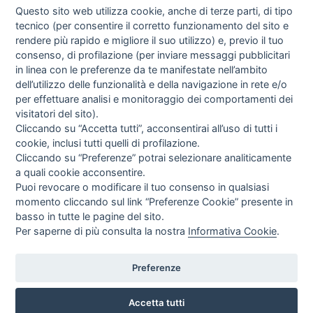
Questo sito web utilizza cookie, anche di terze parti, di tipo
tecnico (per consentire il corretto funzionamento del sito e
rendere più rapido e migliore il suo utilizzo) e, previo il tuo
consenso, di profilazione (per inviare messaggi pubblicitari
in linea con le preferenze da te manifestate nell’ambito
I libri
dell’utilizzo delle funzionalità e della navigazione in rete e/o
Vedi tutti
per effettuare analisi e monitoraggio dei comportamenti dei
visitatori del sito).
FASCISTISSIMA
Cliccando su “Accetta tutti”, acconsentirai all’uso di tutti i
cookie, inclusi tutti quelli di profilazione.
Cliccando su “Preferenze” potrai selezionare analiticamente
a quali cookie acconsentire.
Puoi revocare o modificare il tuo consenso in qualsiasi
momento cliccando sul link “Preferenze Cookie” presente in
basso in tutte le pagine del sito.
Per saperne di più consulta la nostra
Informativa Cookie
.
Direttrice Responsabile: Alessandra Costante | Registrazione al Tribunale Civile
di Roma del 23-12-2001 N°578
Preferenze
Accetta tutti
© FEDERAZIONE NAZIONALE DELLA STAMPA ITALIANA |
Modulistica
|
Contatti
|