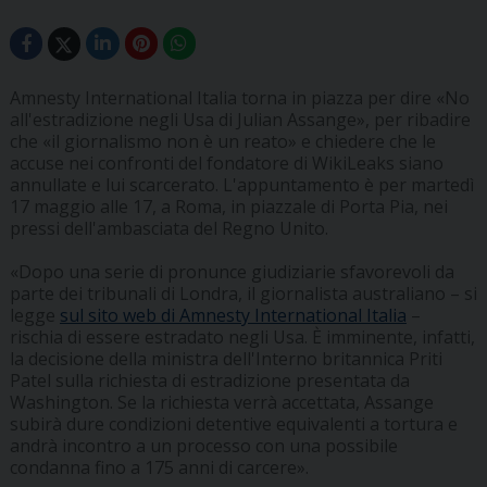
Amnesty International Italia torna in piazza per dire «No
all'estradizione negli Usa di Julian Assange», per ribadire
che «il giornalismo non è un reato» e chiedere che le
accuse nei confronti del fondatore di WikiLeaks siano
annullate e lui scarcerato. L'appuntamento è per martedì
17 maggio alle 17, a Roma, in piazzale di Porta Pia, nei
pressi dell'ambasciata del Regno Unito.
«Dopo una serie di pronunce giudiziarie sfavorevoli da
parte dei tribunali di Londra, il giornalista australiano – si
legge
sul sito web di Amnesty International Italia
–
rischia di essere estradato negli Usa. È imminente, infatti,
la decisione della ministra dell'Interno britannica Priti
Patel sulla richiesta di estradizione presentata da
Washington. Se la richiesta verrà accettata, Assange
subirà dure condizioni detentive equivalenti a tortura e
andrà incontro a un processo con una possibile
condanna fino a 175 anni di carcere».