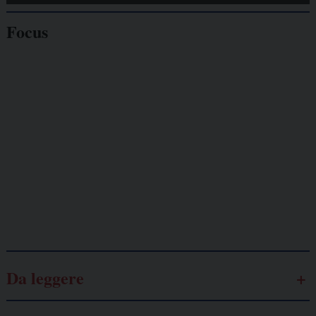
Focus
Giornalisti
minacciati
Lavoro
autonomo
Galassia dell’informazione
Da leggere