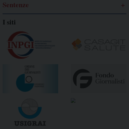
Sentenze
I siti