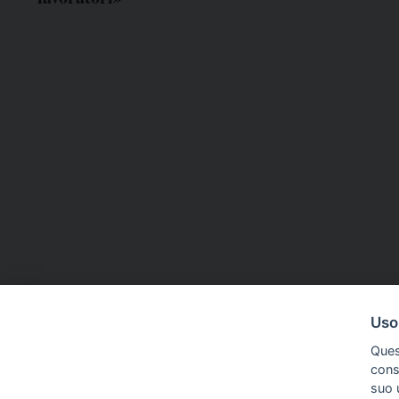
FNSI
17 Apr 2026
FNSI
15 Apr 20
Uso
Sciopero, giornalisti in piazza in
Terzo gior
Ques
tutta Italia il 16 aprile
rinnovo de
conse
le piazze d
suo u