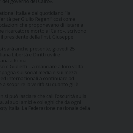
" del governo del Cairo».
ional Italia e dal quotidiano “la
erità per Giulio Regeni” così come
ociazioni che proponevano di listare a
vane ricercatore morto al Cairo», scrivono
 il presidente della Fnsi, Giuseppe
si sarà anche presente, giovedì 25
ana Libertà e Diritti civili e
ziana a Roma.
 e Giulietti – a rilanciare a loro volta
ampagna sui social media e sui mezzi
i ed internazionali a continuare ad
e a scoprire la verità su quanto gli è
si può lasciare che cali l’oscurità sulla
, ai suoi amici e colleghi che da ogni
ty Italia. La Federazione nazionale della