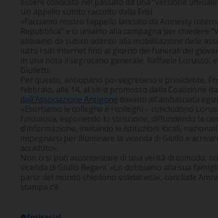
essere collocato nel passato da una "versione ufficiale
Un appello subito raccolto dalla Fnsi.
«Facciamo nostro l’appello lanciato da Amnesty Internat
Repubblica” e ci uniamo alla campagna per chiedere “V
abbiamo da subito aderito alla mobilitazione delle ass
lutto i siti internet fino al giorno dei funerali del gio
in una nota il segretario generale, Raffaele Lorusso, e
Giulietti.
Per questo, anticipano poi segretario e presidente, Fn
febbraio, alle 14, al sit-it promosso dalla Coalizione Itali
dall'Associazione Antigone
davanti all’ambasciata egi
«Esortiamo le colleghe e i colleghi – concludono Lorusso
l’iniziativa, esponendo lo striscione, diffondendo la c
d’informazione, invitando le istituzioni locali, nazional
impegnarsi per illuminare la vicenda di Giulio e arrivar
accaduto».
Non ci si può accontentare di una verità di comodo, non 
vicenda di Giulio Regeni. «Lo dobbiamo alla sua famiglia
parte del mondo chiedono solidarietà», conclude Amnes
stampa c’è.
@fnsisocial