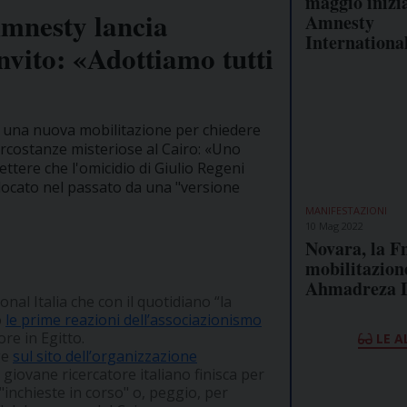
maggio inizia
Amnesty lancia
Amnesty
Internationa
invito: «Adottiamo tutti
no una nuova mobilitazione per chiedere
ircostanze misteriose al Cairo: «Uno
tere che l'omicidio di Giulio Regeni
llocato nel passato da una "versione
MANIFESTAZIONI
10 Mag 2022
Novara, la Fn
mobilitazion
Ahmadreza D
nal Italia che con il quotidiano “la
o
le prime reazioni dell’associazionismo
ore in Egitto.
LE A
ge
sul sito dell’organizzazione
giovane ricercatore italiano finisca per
"inchieste in corso" o, peggio, per