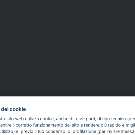
COME TI SENTI?
GIOR
INTE
26
FNSI
30 Mar 2026
 dei cookie
ARTI
no di sciopero per il
Torino, Fnsi e Subalpina: 
to sito web utilizza cookie, anche di terze parti, di tipo tecnico (pe
l contratto Fnsi - Fieg,
aprile in piazza per la dig
ntire il corretto funzionamento del sito e rendere più rapido e miglio
el 16 aprile
tilizzo) e, previo il tuo consenso, di profilazione (per inviare messa