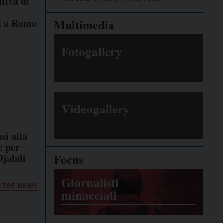
tiva di
l a Roma
Multimedia
Fotogallery
Videogallery
si alla
e per
Focus
jalali
Giornalisti
LTRE NEWS
minacciati