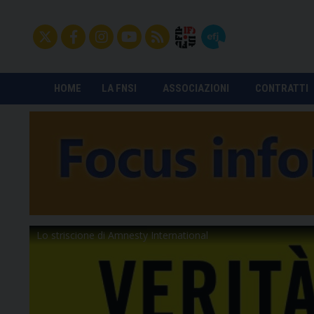
HOME
LA FNSI
ASSOCIAZIONI
CONTRATTI
Lo striscione di Amnesty International