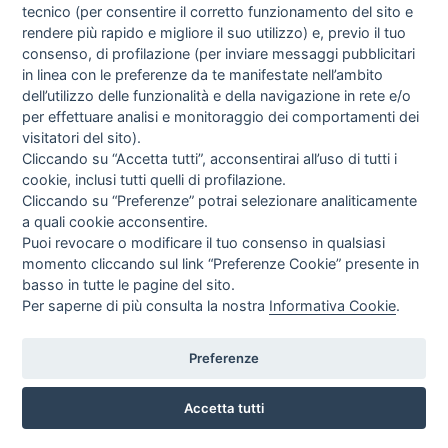
tecnico (per consentire il corretto funzionamento del sito e
rendere più rapido e migliore il suo utilizzo) e, previo il tuo
consenso, di profilazione (per inviare messaggi pubblicitari
in linea con le preferenze da te manifestate nell’ambito
I libri
dell’utilizzo delle funzionalità e della navigazione in rete e/o
Vedi tutti
per effettuare analisi e monitoraggio dei comportamenti dei
FASCISTISSIMA
visitatori del sito).
Cliccando su “Accetta tutti”, acconsentirai all’uso di tutti i
cookie, inclusi tutti quelli di profilazione.
Cliccando su “Preferenze” potrai selezionare analiticamente
a quali cookie acconsentire.
Puoi revocare o modificare il tuo consenso in qualsiasi
momento cliccando sul link “Preferenze Cookie” presente in
basso in tutte le pagine del sito.
Per saperne di più consulta la nostra
Informativa Cookie
.
Direttrice Responsabile: Alessandra Costante | Registrazione al Tribunale Civile
di Roma del 23-12-2001 N°578
Preferenze
Accetta tutti
© FEDERAZIONE NAZIONALE DELLA STAMPA ITALIANA |
Modulistica
|
Contatti
|
Privacy
|
Cookie Policy
|
Preferenze Cookie
|
Credits