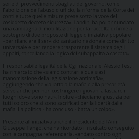
serie di provvedimenti sbagliati del governo, come
l'abolizione dell'abuso d'ufficio, la riforma della Corte dei
conti e tutte quelle misure prese sotto la voce del
cosiddetto decreto sicurezza». Landini ha poi annunciato
una campagna di mobilitazione per la raccolta di firme a
sostegno di due proposte di legge d'iniziativa popolare
«per rilanciare il servizio sanitario nazionale come diritto
universale e per rendere trasparente il sistema degli
appalti, cancellando la logica del subappalto a cascata».
Il responsabile legalità della Cgil nazionale, Alessio Festi,
ha rimarcato che «siamo contrari a qualsiasi
manomissione della legislazione antimafia»,
aggiungendo che «la lotta alla mafia e alla precarietà
serve anche per non costringere i giovani a lasciare i
luoghi dove sono nati». Inoltre «chiediamo giustizia per
tutti coloro che si sono sacrificati per la libertà dalla
mafia. La politica - ha concluso - batta un colpo».
Presente all'iniziativa anche il presidente dell'Anm
Giuseppe Tango, che ha ricordato il risultato conseguito
con la campagna referendaria, «andato contro ogni