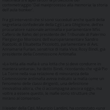
mattinata si è aperta con la proiezione del
cortometraggio 'Dal maxiprocesso alla memoria: la storia
dell'aula bunker'.
Fra gli interventi che si sono succeduti anche quelli della
segretaria confederale della Cgil Lara Ghiglione, dell'ex
procuratore nazionale antimafia e parlamentare M5s
Cafiero de Raho; del presidente del Tribunale di Palermo
Piergiorgio Morosini; dell'europarlamentare Sandro
Ruotolo; di Elisabetta Piccolotti, parlamentare di Avs;
Annamaria Furlan, senatrice di Italia Viva; Rosy Bindi, già
presidente della Commissione Antimafia.
«La lotta alla mafia è una lotta che si deve condurre in
maniera unitaria», ha detto Bindi, ricordando che «già Pio
La Torre nella sua relazione di minoranza della
Commissione antimafia aveva indicato la mafia come un
fenomeno delle classi dirigenti, una definizione
innovativa allora, che ci accompagna ancora oggi», ma
«oltre a essere questo, le mafie sono strutture che
mirano al consenso».
Il leader della Cgil, Maurizio Landini, ha contestato «una