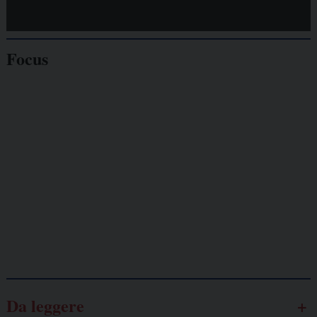
Focus
Giornalisti
minacciati
Lavoro
autonomo
Galassia dell’informazione
Da leggere