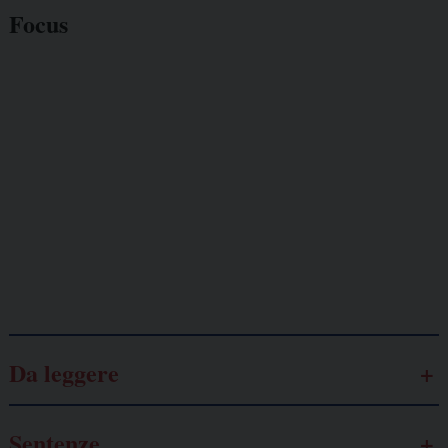
Focus
Giornalisti
minacciati
Lavoro
autonomo
Galassia dell’informazione
Da leggere
Sentenze