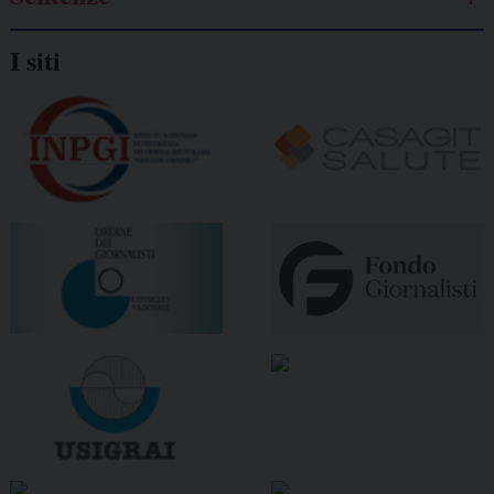
I siti