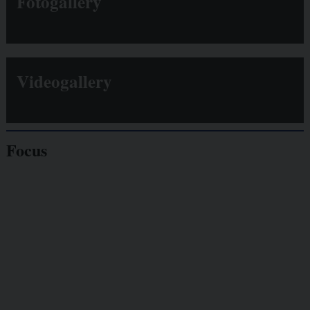
Fotogallery
Videogallery
Focus
Giornalisti
minacciati
Lavoro
autonomo