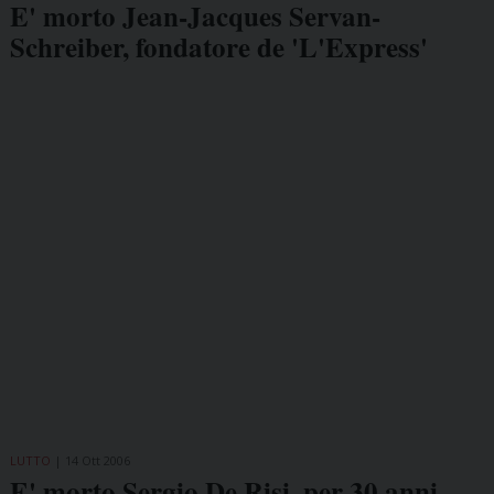
E' morto Jean-Jacques Servan-
Schreiber, fondatore de 'L'Express'
LUTTO
14 Ott 2006
E' morto Sergio De Risi, per 30 anni