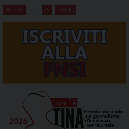
Indietro
...
56
Avanti