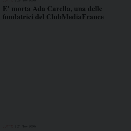
LUTTO
28 Nov 2006
E' morta Ada Carella, una delle
fondatrici del ClubMediaFrance
LUTTO
21 Nov 2006