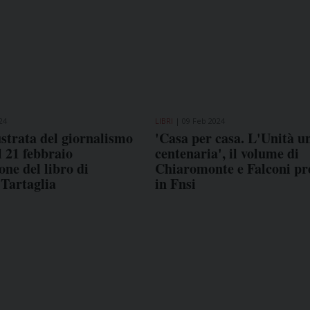
24
LIBRI
09 Feb 2024
lustrata del giornalismo
'Casa per casa. L'Unità u
il 21 febbraio
centenaria', il volume di
one del libro di
Chiaromonte e Falconi pr
Tartaglia
in Fnsi