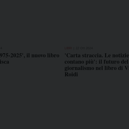
24
LIBRI
22 Ott 2024
975-2025', il nuovo libro
'Carta straccia. Le notizi
isca
contano più': il futuro del
giornalismo nel libro di V
Roidi