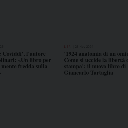
025
LIBRI
28 Nov 2024
è Coviddi', l'autore
'1924 anatomia di un omic
inari: «Un libro per
Come si uccide la libertà 
 a mente fredda sulla
stampa': il nuovo libro di
»
Giancarlo Tartaglia