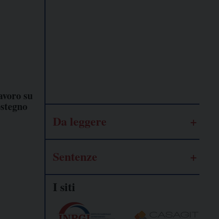
Lavoro
autonomo
Galassia
dell’informazione
avoro su
ostegno
Da leggere
Sentenze
I siti