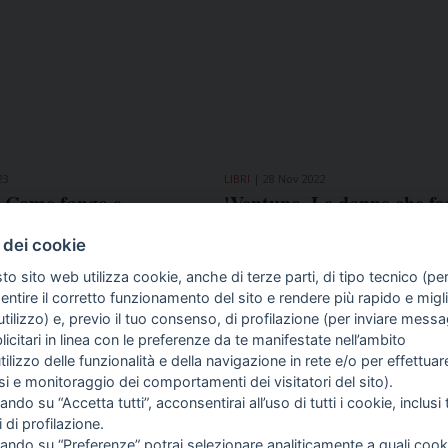
23
LIBRI
28 Nov 2022
. Come fango e
'Ventuno. Le donne che fe
o hanno segnato la
Costituzione', il 30 nove
talia', Paolo Borrometi
presentazione in Fnsi
 dei cookie
a Repubblica dei misteri
to sito web utilizza cookie, anche di terze parti, di tipo tecnico (pe
ntire il corretto funzionamento del sito e rendere più rapido e miglio
tilizzo) e, previo il tuo consenso, di profilazione (per inviare messa
icitari in linea con le preferenze da te manifestate nell’ambito
COME TI SENTI?
GIOR
utilizzo delle funzionalità e della navigazione in rete e/o per effettuar
INTE
isi e monitoraggio dei comportamenti dei visitatori del sito).
ARTI
ando su “Accetta tutti”, acconsentirai all’uso di tutti i cookie, inclusi t
i di profilazione.
cando su “Preferenze” potrai selezionare analiticamente a quali cook