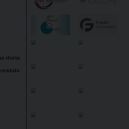
na storia
esentato