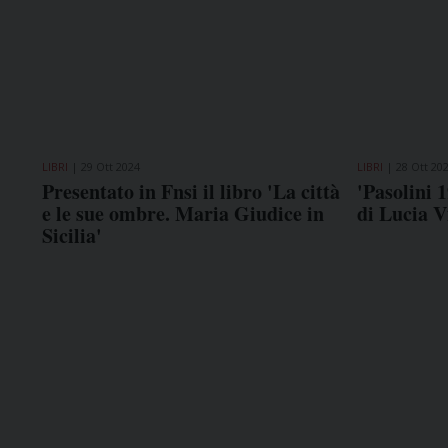
LIBRI
29 Ott 2024
LIBRI
28 Ott 20
Presentato in Fnsi il libro 'La città
'Pasolini 1
e le sue ombre. Maria Giudice in
di Lucia V
Sicilia'