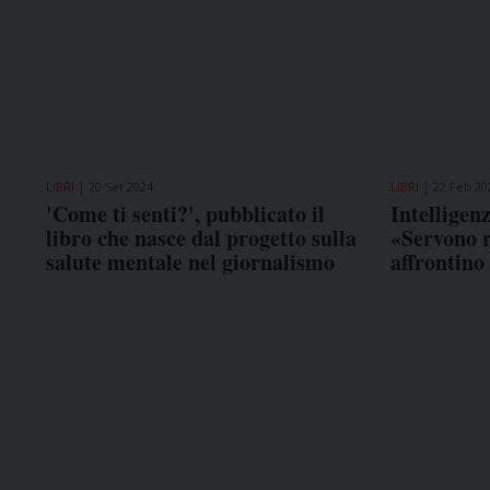
LIBRI
20 Set 2024
LIBRI
22 Feb 20
'Come ti senti?', pubblicato il
Intelligenz
libro che nasce dal progetto sulla
«Servono r
salute mentale nel giornalismo
affrontino 