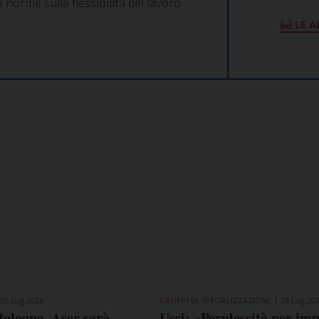
norme sulla flessibilità del lavoro.
LE A
30 Lug 2026
GRUPPI DI SPECIALIZZAZIONE
29 Lug 20
Bologna, Aser sarà
Ussi: «Perplessità per im