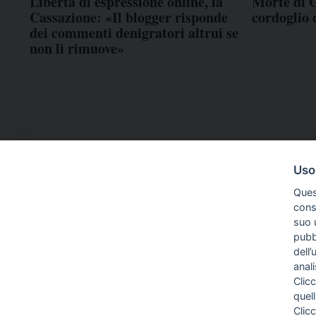
Libertà di espressione online, la
Morte di G
Cassazione: «Il blogger risponde
cordoglio
dei commenti denigratori altrui se
non li rimuove»
Uso
Ques
conse
suo u
pubbl
dell’
anal
Clicc
quell
Clic