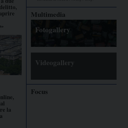
 a due
delitto,
aprire
Multimedia
o»
Fotogallery
Videogallery
Focus
nline,
al
Giornalisti
re la
minacciati
la