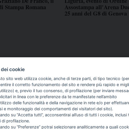
raziano De Franco, il
Liguria, evento di Ordine 
 di Stampa Romana
Assostampa all'Arena Duc
25 anni del G8 di Genova
 dei cookie
to sito web utilizza cookie, anche di terze parti, di tipo tecnico (pe
ntire il corretto funzionamento del sito e rendere più rapido e miglio
tilizzo) e, previo il tuo consenso, di profilazione (per inviare messa
icitari in linea con le preferenze da te manifestate nell’ambito
COME TI SENTI?
GIOR
utilizzo delle funzionalità e della navigazione in rete e/o per effettuar
INTE
isi e monitoraggio dei comportamenti dei visitatori del sito).
ARTI
ando su “Accetta tutti”, acconsentirai all’uso di tutti i cookie, inclusi t
i di profilazione.
cando su “Preferenze” potrai selezionare analiticamente a quali cook