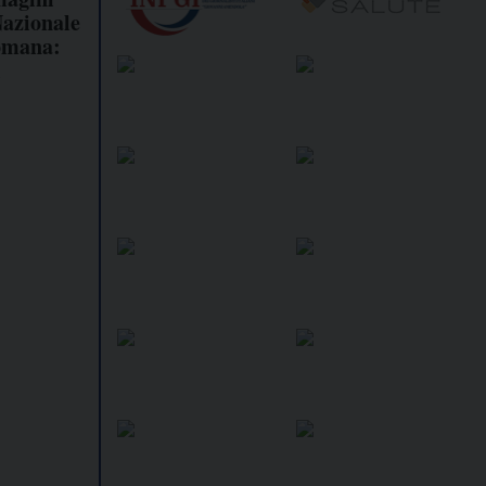
Nazionale
omana:
i