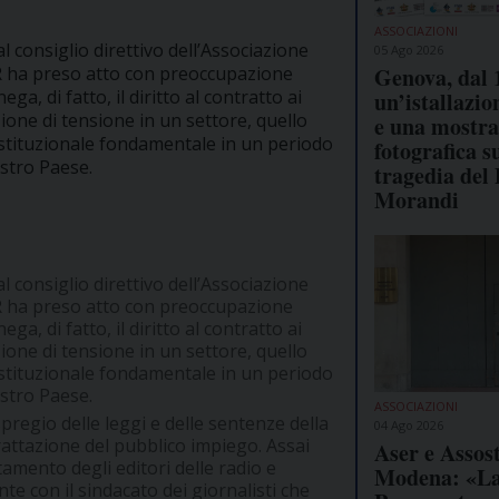
ASSOCIAZIONI
l consiglio direttivo dell’Associazione
05 Ago 2026
dR ha preso atto con preoccupazione
Genova, dal 
ga, di fatto, il diritto al contratto ai
un’istallazio
ione di tensione in un settore, quello
e una mostra
ostituzionale fondamentale in un periodo
fotografica s
ostro Paese.
tragedia del
Morandi
l consiglio direttivo dell’Associazione
dR ha preso atto con preoccupazione
ga, di fatto, il diritto al contratto ai
ione di tensione in un settore, quello
ostituzionale fondamentale in un periodo
ostro Paese.
ASSOCIAZIONI
regio delle leggi e delle sentenze della
04 Ago 2026
rattazione del pubblico impiego. Assai
Aser e Asso
tamento degli editori delle radio e
Modena: «L
te con il sindacato dei giornalisti che