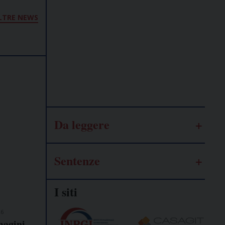
Lavoro
LTRE NEWS
autonomo
Galassia
dell’informazione
Da leggere
Sentenze
I siti
26
magini