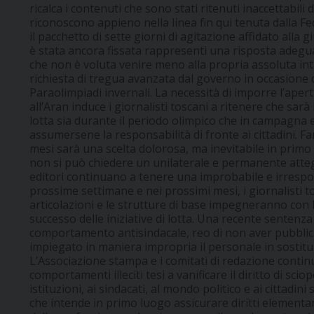
ricalca i contenuti che sono stati ritenuti inaccettabili d
riconoscono appieno nella linea fin qui tenuta dalla 
il pacchetto di sette giorni di agitazione affidato alla g
è stata ancora fissata rappresenti una risposta adegu
che non è voluta venire meno alla propria assoluta in
richiesta di tregua avanzata dal governo in occasione 
Paraolimpiadi invernali. La necessità di imporre l’apertu
all’Aran induce i giornalisti toscani a ritenere che sarà i
lotta sia durante il periodo olimpico che in campagna e
assumersene la responsabilità di fronte ai cittadini. 
mesi sarà una scelta dolorosa, ma inevitabile in primo l
non si può chiedere un unilaterale e permanente atteg
editori continuano a tenere una improbabile e irrespon
prossime settimane e nei prossimi mesi, i giornalisti tos
articolazioni e le strutture di base impegneranno con 
successo delle iniziative di lotta. Una recente sentenz
comportamento antisindacale, reo di non aver pubblic
impiegato in maniera impropria il personale in sostituz
L’Associazione stampa e i comitati di redazione contin
comportamenti illeciti tesi a vanificare il diritto di sci
istituzioni, ai sindacati, al mondo politico e ai cittadi
che intende in primo luogo assicurare diritti elementar