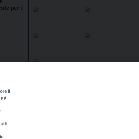
e
ale per i
r
re il
I libri
Vedi tutti
ggi
NALISMO E
FASCISTISSIMA
e
LLIGENZA
FICIALE
utti
ie