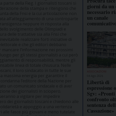
Procura tace
a parte della Fieg. I giornalisti toscani si
giorni da un 
Federazione della stampa e ritengono che
necessario ri
iunta della Fnsi e la cui articolazione non
un canale
ata all’atteggiamento di una controparte
comunicativ
transigenza neppure in risposta alla
dello svolgimento delle Olimpiadi e
ra delle trattative sia alla Fnsi che
nevitabile realizzare forti iniziative di
lettorale e che gli editori debbano
Far mancare l’informazione nei prossimi
uogo per gli stessi giornalisti a cui però
giamento di responsabilità, mentre gli
sabile linea di totale chiusura. Nelle
cani, il loro sindacato in tutte le sue
ASSOCIAZIONI
la massima energia per garantire il
04 Ago 2026
a condanna l’editore della Nazione per
Libertà di
ato un comunicato sindacale e di aver
espressione o
ione dei giornalisti in sciopero.
Sgv: «Pronti 
ueranno a vigilare per impedire
confronto olt
opero dei giornalisti toscani e chiedono alle
sentenza del
ni solidarietà e appoggio a una vertenza
Cassazione»
i alle fasce più giovani e meno tutelate