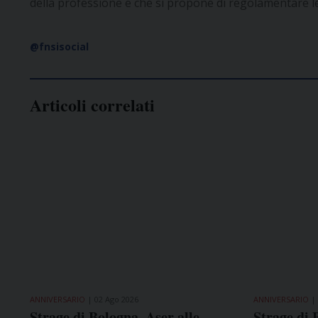
della professione e che si propone di regolamentare le 
@fnsisocial
Articoli correlati
ANNIVERSARIO
02 Ago 2026
ANNIVERSARIO
Strage di Bologna, Aser alle
Strage di 