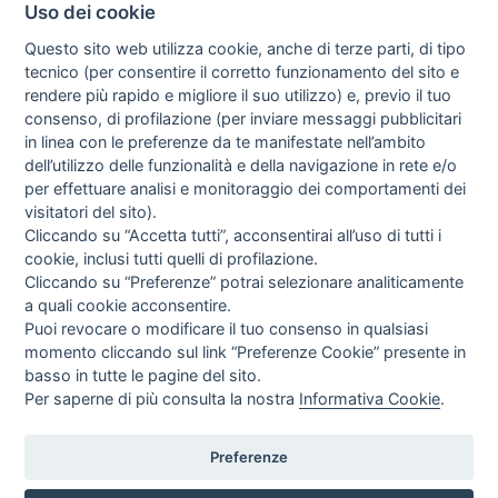
Uso dei cookie
Questo sito web utilizza cookie, anche di terze parti, di tipo
tecnico (per consentire il corretto funzionamento del sito e
rendere più rapido e migliore il suo utilizzo) e, previo il tuo
consenso, di profilazione (per inviare messaggi pubblicitari
in linea con le preferenze da te manifestate nell’ambito
I libri
dell’utilizzo delle funzionalità e della navigazione in rete e/o
Vedi tutti
per effettuare analisi e monitoraggio dei comportamenti dei
visitatori del sito).
FASCISTISSIMA
Cliccando su “Accetta tutti”, acconsentirai all’uso di tutti i
cookie, inclusi tutti quelli di profilazione.
Cliccando su “Preferenze” potrai selezionare analiticamente
a quali cookie acconsentire.
Puoi revocare o modificare il tuo consenso in qualsiasi
momento cliccando sul link “Preferenze Cookie” presente in
basso in tutte le pagine del sito.
Per saperne di più consulta la nostra
Informativa Cookie
.
Direttrice Responsabile: Alessandra Costante | Registrazione al Tribunale Civile
di Roma del 23-12-2001 N°578
Preferenze