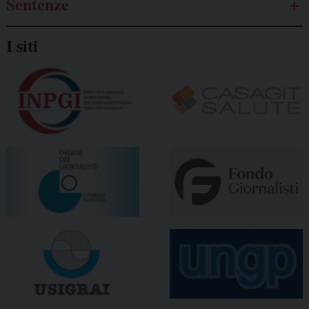
Sentenze
I siti