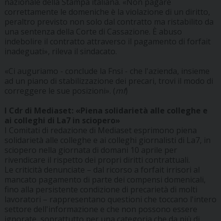
nazionale della Stampa italiana. «Non pagare
correttamente le domeniche è la violazione di un diritto,
peraltro previsto non solo dal contratto ma ristabilito da
una sentenza della Corte di Cassazione. È abuso
indebolire il contratto attraverso il pagamento di forfait
inadeguati», rileva il sindacato.
«Ci auguriamo - conclude la Fnsi - che l'azienda, insieme
ad un piano di stabilizzazione dei precari, trovi il modo di
correggere le sue posizioni». (
mf
)
I Cdr di Mediaset: «Piena solidarietà alle colleghe e
ai colleghi di La7 in sciopero»
I Comitati di redazione di Mediaset esprimono piena
solidarietà alle colleghe e ai colleghi giornalisti di La7, in
sciopero nella giornata di domani 10 aprile per
rivendicare il rispetto dei propri diritti contrattuali.
Le criticità denunciate – dal ricorso a forfait irrisori al
mancato pagamento di parte dei compensi domenicali,
fino alla persistente condizione di precarietà di molti
lavoratori – rappresentano questioni che toccano l'intero
settore dell'informazione e che non possono essere
ignorate, soprattutto per una categoria che da più di