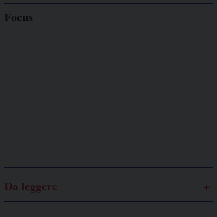
Focus
Giornalisti
minacciati
Lavoro
autonomo
Galassia dell’informazione
Da leggere