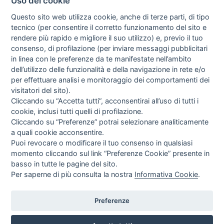
Uso dei cookie
Questo sito web utilizza cookie, anche di terze parti, di tipo
tecnico (per consentire il corretto funzionamento del sito e
rendere più rapido e migliore il suo utilizzo) e, previo il tuo
consenso, di profilazione (per inviare messaggi pubblicitari
in linea con le preferenze da te manifestate nell’ambito
I libri
dell’utilizzo delle funzionalità e della navigazione in rete e/o
Vedi tutti
per effettuare analisi e monitoraggio dei comportamenti dei
visitatori del sito).
FASCISTISSIMA
Cliccando su “Accetta tutti”, acconsentirai all’uso di tutti i
cookie, inclusi tutti quelli di profilazione.
Cliccando su “Preferenze” potrai selezionare analiticamente
a quali cookie acconsentire.
Puoi revocare o modificare il tuo consenso in qualsiasi
momento cliccando sul link “Preferenze Cookie” presente in
basso in tutte le pagine del sito.
Per saperne di più consulta la nostra
Informativa Cookie
.
Direttrice Responsabile: Alessandra Costante | Registrazione al Tribunale Civile
di Roma del 23-12-2001 N°578
Preferenze