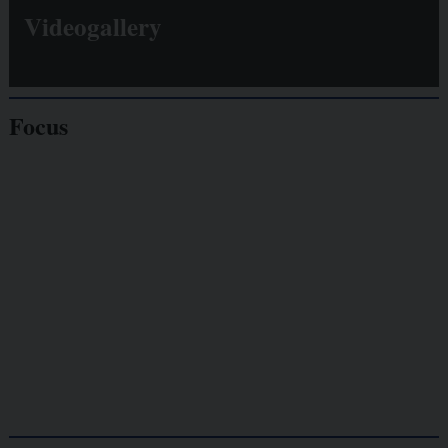
Videogallery
Focus
Giornalisti
minacciati
Lavoro
autonomo
Galassia dell’informazione