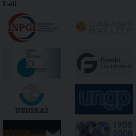
I siti