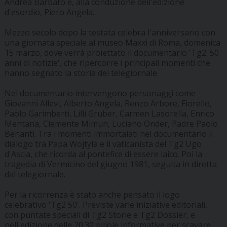
Andrea Barbato e, alla conduzione dell'edizione
d'esordio, Piero Angela.
Mezzo secolo dopo la testata celebra l'anniversario con
una giornata speciale al museo Maxxi di Roma, domenica
15 marzo, dove verrà proiettato il documentario 'Tg2: 50
anni di notizie', che ripercorre i principali momenti che
hanno segnato la storia del telegiornale.
Nel documentario intervengono personaggi come
Giovanni Allevi, Alberto Angela, Renzo Arbore, Fiorello,
Paolo Garimberti, Lilli Gruber, Carmen Lasorella, Enrico
Mentana, Clemente Mimun, Luciano Onder, Padre Paolo
Benanti. Tra i momenti immortalati nel documentario il
dialogo tra Papa Wojtyla e il vaticanista del Tg2 Ugo
d'Ascia, che ricorda al pontefice di essere laico. Poi la
tragedia di Vermicino del giugno 1981, seguita in diretta
dal telegiornale.
Per la ricorrenza è stato anche pensato il logo
celebrativo 'Tg2 50'. Previste varie iniziative editoriali,
con puntate speciali di Tg2 Storie e Tg2 Dossier, e
nell'edizione delle 20.30 pillole informative per scavare