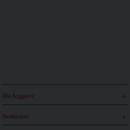
Giornalisti
minacciati
Lavoro
autonomo
Galassia dell’informazione
Da leggere
Sentenze