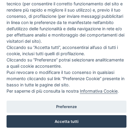
tecnico (per consentire il corretto funzionamento del sito e
rendere più rapido e migliore il suo utilizzo) e, previo il tuo
consenso, di profilazione (per inviare messaggi pubblicitari
in linea con le preferenze da te manifestate nell’ambito
I libri
dell’utilizzo delle funzionalità e della navigazione in rete e/o
Vedi tutti
per effettuare analisi e monitoraggio dei comportamenti dei
visitatori del sito).
FASCISTISSIMA
Cliccando su “Accetta tutti”, acconsentirai all’uso di tutti i
cookie, inclusi tutti quelli di profilazione.
Cliccando su “Preferenze” potrai selezionare analiticamente
a quali cookie acconsentire.
Puoi revocare o modificare il tuo consenso in qualsiasi
momento cliccando sul link “Preferenze Cookie” presente in
basso in tutte le pagine del sito.
Per saperne di più consulta la nostra
Informativa Cookie
.
Direttrice Responsabile: Alessandra Costante | Registrazione al Tribunale Civile
di Roma del 23-12-2001 N°578
Preferenze
Accetta tutti
© FEDERAZIONE NAZIONALE DELLA STAMPA ITALIANA |
Modulistica
|
Contatti
|
Privacy
|
Cookie Policy
|
Preferenze Cookie
|
Credits