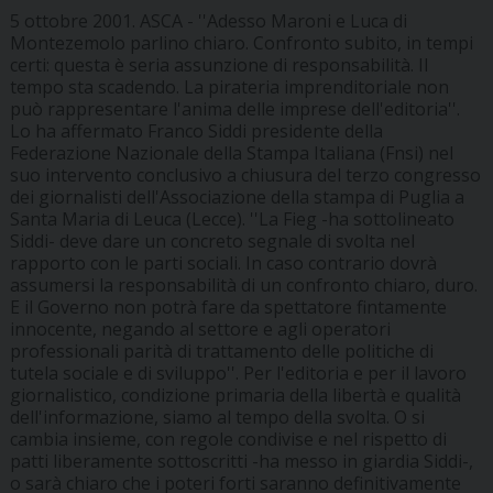
5 ottobre 2001. ASCA - ''Adesso Maroni e Luca di
Montezemolo parlino chiaro. Confronto subito, in tempi
certi: questa è seria assunzione di responsabilità. Il
tempo sta scadendo. La pirateria imprenditoriale non
può rappresentare l'anima delle imprese dell'editoria''.
Lo ha affermato Franco Siddi presidente della
Federazione Nazionale della Stampa Italiana (Fnsi) nel
suo intervento conclusivo a chiusura del terzo congresso
dei giornalisti dell'Associazione della stampa di Puglia a
Santa Maria di Leuca (Lecce). ''La Fieg -ha sottolineato
Siddi- deve dare un concreto segnale di svolta nel
rapporto con le parti sociali. In caso contrario dovrà
assumersi la responsabilità di un confronto chiaro, duro.
E il Governo non potrà fare da spettatore fintamente
innocente, negando al settore e agli operatori
professionali parità di trattamento delle politiche di
tutela sociale e di sviluppo''. Per l'editoria e per il lavoro
giornalistico, condizione primaria della libertà e qualità
dell'informazione, siamo al tempo della svolta. O si
cambia insieme, con regole condivise e nel rispetto di
patti liberamente sottoscritti -ha messo in giardia Siddi-,
o sarà chiaro che i poteri forti saranno definitivamente