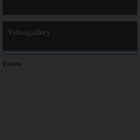
Videogallery
Focus
Giornalisti
minacciati
Lavoro
autonomo