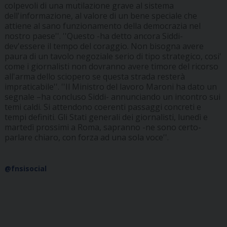
colpevoli di una mutilazione grave al sistema
dell'informazione, al valore di un bene speciale che
attiene al sano funzionamento della democrazia nel
nostro paese''. ''Questo -ha detto ancora Siddi-
dev'essere il tempo del coraggio. Non bisogna avere
paura di un tavolo negoziale serio di tipo strategico, cosi'
come i giornalisti non dovranno avere timore del ricorso
all'arma dello sciopero se questa strada resterà
impraticabile''. ''Il Ministro del lavoro Maroni ha dato un
segnale –ha concluso Siddi- annunciando un incontro sui
temi caldi. Si attendono coerenti passaggi concreti e
tempi definiti. Gli Stati generali dei giornalisti, lunedì e
martedì prossimi a Roma, sapranno -ne sono certo-
parlare chiaro, con forza ad una sola voce''.
@fnsisocial