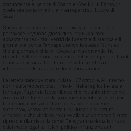
statunitense al vertice di Sharm el-Sheikh, in Egitto. In
quelle ore sono in molti a interrogarsi sul futuro di
Gaza».
Questo il contesto nel quale arriva la domanda alla
portavoce. Seguono giorni di colloqui «dai toni
abbastanza tesi» tra i vertici dell'agenzia di stampa e il
giornalista, scrive Fanpage citando lo stesso Nunziati,
che al giornale dichiara: «Dopo la mia domanda, ho
ricevuto delle telefonate da parte dei miei superiori. I toni
erano abbastanza tesi. Poi è arrivata la lettera di
interruzione del rapporto di collaborazione».
La lettera sarebbe stata inviata il 27 ottobre. All'interno
non risulterebbero citati i motivi. Nella replica inviata a
Fanpage, l'agenzia Nova ribatte che «quanto riferito nel
vostro articolo risponde solo parzialmente al vero», che
la domanda posta da Nunziati era «tecnicamente
sbagliata», «assolutamente fuori luogo e di natura
erronea» e che «il video relativo alla sua domanda è stato
ripreso e rilanciato da canali Telegram nazionalisti russi
e dai media legati all'Islam politico in funzione anti-