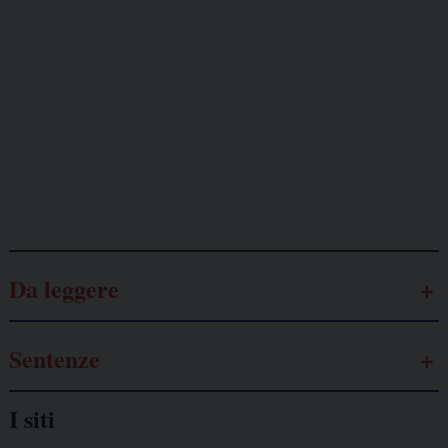
minacciati
Lavoro
autonomo
Galassia dell’informazione
Da leggere
Sentenze
I siti