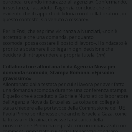
europea, creando imbarazzo all'agenzia». Confermando,
in sostanza, l'accaduto, l'agenzia conclude che «è
evidente che il rapporto di fiducia con il collaboratore, in
questo contesto, sia venuto a cessare».
Per la Fnsi, che esprime vicinanza a Nunziati, «non è
accettabile che una domanda, per quanto
scomoda, possa costare il posto di lavoro». Il sindacato è
pronto a sostenere il collega in ogni decisione che
deciderà di intraprendere a propria tutela. (
mf
)
Collaboratore allontanato da Agenzia Nova per
domanda scomoda, Stampa Romana: «Episodio
gravissimo»
Allontanato dalla testata per cui si lavora per aver fatto
una domanda scomoda durante una conferenza stampa.
È quello che è accaduto a Gabriele Nunziati collaboratore
dell'Agenzia Nova da Bruxelles. La colpa del collega è
stata chiedere alla portavoce della Commissione dell'UE
Paola Pinho se ritenesse che anche Israele a Gaza, come
la Russia in Ucraina, dovesse farsi carico della
ricostruzione. Pinho ha risposto con un imbarazzato no
comment, rimbalzato sui social. Imbarazzo condiviso