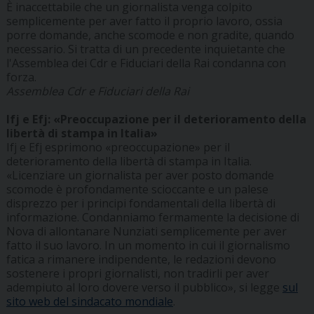
È inaccettabile che un giornalista venga colpito
semplicemente per aver fatto il proprio lavoro, ossia
porre domande, anche scomode e non gradite, quando
necessario. Si tratta di un precedente inquietante che
l'Assemblea dei Cdr e Fiduciari della Rai condanna con
forza.
Assemblea Cdr e Fiduciari della Rai
Ifj e Efj: «Preoccupazione per il deterioramento della
libertà di stampa in Italia»
Ifj e Efj esprimono «preoccupazione» per il
deterioramento della libertà di stampa in Italia.
«Licenziare un giornalista per aver posto domande
scomode è profondamente scioccante e un palese
disprezzo per i principi fondamentali della libertà di
informazione. Condanniamo fermamente la decisione di
Nova di allontanare Nunziati semplicemente per aver
fatto il suo lavoro. In un momento in cui il giornalismo
fatica a rimanere indipendente, le redazioni devono
sostenere i propri giornalisti, non tradirli per aver
adempiuto al loro dovere verso il pubblico», si legge
sul
sito web del sindacato mondiale
.