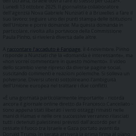
dell'Ucraina, Israele dovrà fare lo stesso per Gaza?».
Lunedì 13 ottobre 2025. Il giornalista collaboratore
dell'agenzia Nova Gabriele Nunziati è a Bruxelles a fare il
suo lavoro: seguire uno dei punti stampa delle istituzioni
dell'Unione e porre domande. Ma questa domanda in
particolare, rivolta alla portavoce della Commissione
Paula Pinho, si rivelerà diversa dalle altre.
A
raccontare l'accaduto è Fanpage
, il 4 novembre. Pinho
risponde a Nunziati che la «domanda è interessante», ma
«non vorrei commentare in questo momento». Il video
dello scambio viene ripreso da diverse pagine social,
suscitando commenti e reazioni polemiche. Si solleva un
polverone. Diversi utenti sottolineano l'ambiguità
dell'Unione europea nel trattare i due conflitti.
«È una giornata particolarmente importante - ricorda
ancora il giornale online diretto da Francesco Cancellato -
sono appena stati liberati i venti ostaggi rimasti nelle
mani di Hamas e nelle ore successive verranno rilasciati
tutti i detenuti palestinesi previsti dall'accordo per il
cessate il fuoco tra Israele e Gaza portato avanti da
Donald Trump. In serata arriverà la prima firma al piano