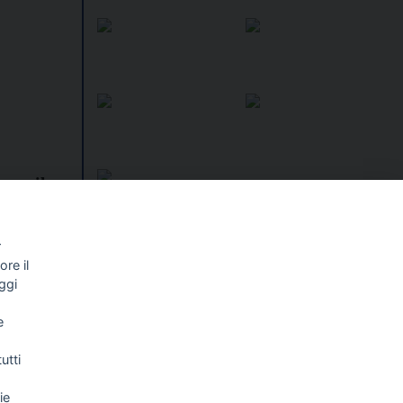
 per il
r
I libri
re il
Vedi tutti
ggi
NALISMO E
FASCISTISSIMA
LLIGENZA
e
FICIALE
utti
ie