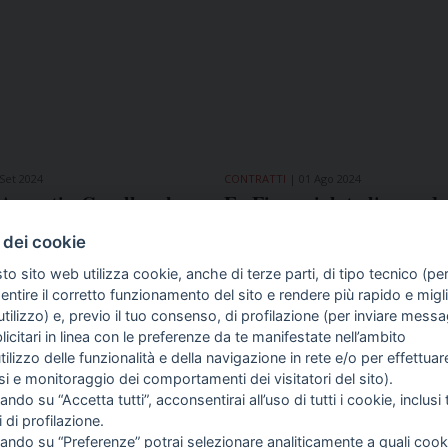
 Set 2024
CONTRATTI
01 Ago 2024
Aeranti - Corallo, ok
Ex Fissa, siglato l'accordo
ta Fnsi alla copertura
rateo del 2024
 dei cookie
a per gli infortuni
ssionali
to sito web utilizza cookie, anche di terze parti, di tipo tecnico (pe
ntire il corretto funzionamento del sito e rendere più rapido e miglio
tilizzo) e, previo il tuo consenso, di profilazione (per inviare messa
icitari in linea con le preferenze da te manifestate nell’ambito
COME TI SENTI?
GIOR
INTE
utilizzo delle funzionalità e della navigazione in rete e/o per effettuar
ARTI
isi e monitoraggio dei comportamenti dei visitatori del sito).
ando su “Accetta tutti”, acconsentirai all’uso di tutti i cookie, inclusi t
i di profilazione.
ti
cando su “Preferenze” potrai selezionare analiticamente a quali cook