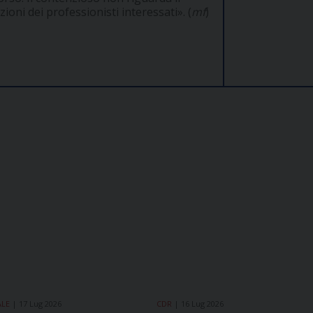
oni dei professionisti interessati». (
mf
)
ALE
17 Lug 2026
CDR
16 Lug 2026