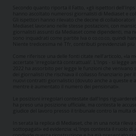
Secondo quanto riporta il Fatto, «gli ispettori dell'In
hanno ascoltato numerosi giornalisti di Mediaset e col
Gli ispettori hanno rilevato che decine di collaborato
Mediaset lavorano nelle stesse postazioni, con mansion
giornalisti assunti da Mediaset come dipendenti, ma 
sono inquadrati come partite Iva o co.co.co, quindi ha
Niente tredicesima né Tfr, contributi previdenziali più 
Come riferisce una delle fonti citate nell'articolo, «la
accertate 'irregolarità contrattuali'. L'Inps - si legge 
2022 ha assorbito per legge le funzioni che venivano svo
dei giornalisti che rischiava il collasso finanziario per il
nuovi contratti giornalistici (dovuto anche a queste e alt
mentre è aumentato il numero dei pensionati».
Le posizioni irregolari contestate dall'Inps riguarder
ha preso una posizione ufficiale, ma contesta le accuse 
giudice del lavoro presso il tribunale contro la multa d
In serata la replica di Mediaset, che in una nota rileva
sottopagati» ed evidenzia: «L'Inps contesta il ruolo di 
condivide questa ricostruzione e ha già presentato rico