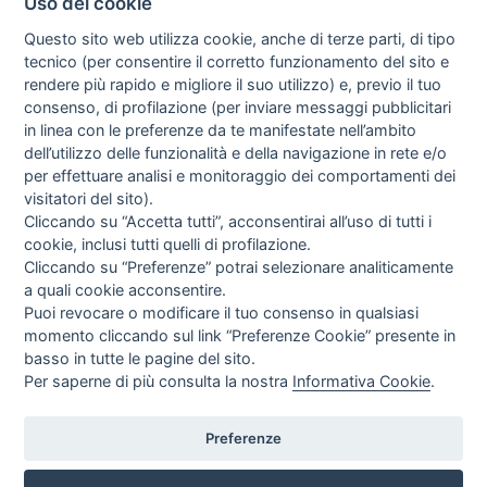
Uso dei cookie
Questo sito web utilizza cookie, anche di terze parti, di tipo
tecnico (per consentire il corretto funzionamento del sito e
rendere più rapido e migliore il suo utilizzo) e, previo il tuo
consenso, di profilazione (per inviare messaggi pubblicitari
in linea con le preferenze da te manifestate nell’ambito
I libri
dell’utilizzo delle funzionalità e della navigazione in rete e/o
Vedi tutti
per effettuare analisi e monitoraggio dei comportamenti dei
visitatori del sito).
FASCISTISSIMA
Cliccando su “Accetta tutti”, acconsentirai all’uso di tutti i
cookie, inclusi tutti quelli di profilazione.
Cliccando su “Preferenze” potrai selezionare analiticamente
a quali cookie acconsentire.
Puoi revocare o modificare il tuo consenso in qualsiasi
momento cliccando sul link “Preferenze Cookie” presente in
basso in tutte le pagine del sito.
Per saperne di più consulta la nostra
Informativa Cookie
.
Direttrice Responsabile: Alessandra Costante | Registrazione al Tribunale Civile
di Roma del 23-12-2001 N°578
Preferenze