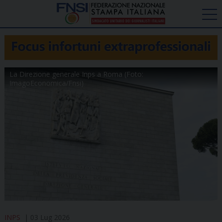
La Direzione generale Inps a Roma (Foto:
ImagoEconomica/Fnsi)
INPS
03 Lug 2026