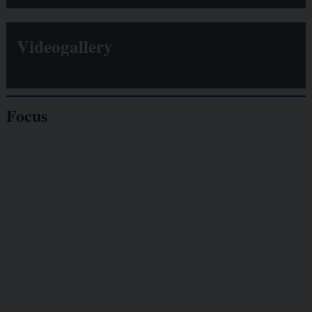
Videogallery
Focus
Giornalisti
minacciati
Lavoro
autonomo
Galassia dell’informazione