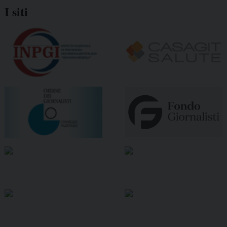
I siti