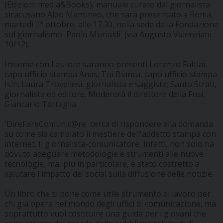
(Edizioni media&Books), manuale curato dal giornalista
siracusano Aldo Mantineo, che sarà presentato a Roma,
martedì 1° ottobre, alle 17.30, nella sede della Fondazione
sul giornalismo 'Paolo Murialdi' (via Augusto Valenziani
10/12).
Insieme con l'autore saranno presenti Lorenzo Falciai,
capo ufficio stampa Anas; Toi Bianca, capo ufficio stampa
Isin; Laura Trovellesi, giornalista e saggista; Santo Strati,
giornalista ed editore. Modererà il direttore della Fnsi,
Giancarlo Tartaglia.
'DireFareComunic@re' cerca di rispondere alla domanda
su come sia cambiato il mestiere dell'addetto stampa con
internet. Il giornalista-comunicatore, infatti, non solo ha
dovuto adeguare metodologie e strumenti alle nuove
tecnologie, ma, più in particolare, è stato costretto a
valutare l'impatto dei social sulla diffusione delle notizie.
Un libro che si pone come utile strumento di lavoro per
chi già opera nel mondo degli uffici di comunicazione, ma
soprattutto vuol costituire una guida per i giovani che