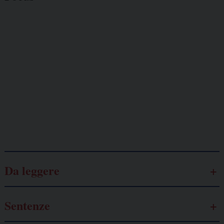
Giornalisti
minacciati
Lavoro
autonomo
Galassia dell’informazione
Da leggere
Sentenze