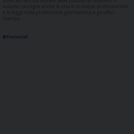
sono attratti dal mondo delle pubbliche relazioni. Il
volume raccoglie anche le storie di cinque professionisti
e le leggi sulla professione giornalistica e gli uffici
stampa.
@fnsisocial