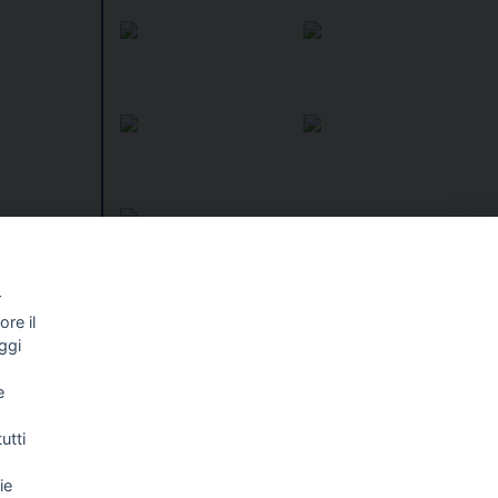
r
re il
I libri
Vedi tutti
ggi
NALISMO E
FASCISTISSIMA
e
LLIGENZA
FICIALE
utti
ie