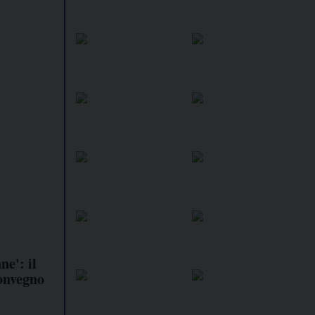
ne': il
convegno