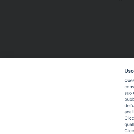
Uso
Ques
conse
suo u
pubbl
dell’
anal
Clicc
quell
Clic