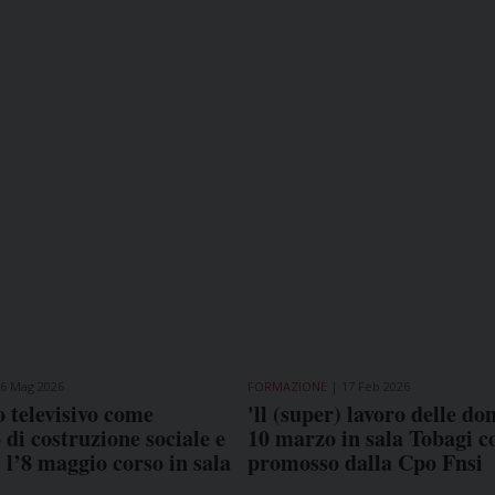
6 Mag 2026
FORMAZIONE
17 Feb 2026
o televisivo come
'll (super) lavoro delle don
 di costruzione sociale e
10 marzo in sala Tobagi 
: l’8 maggio corso in sala
promosso dalla Cpo Fnsi