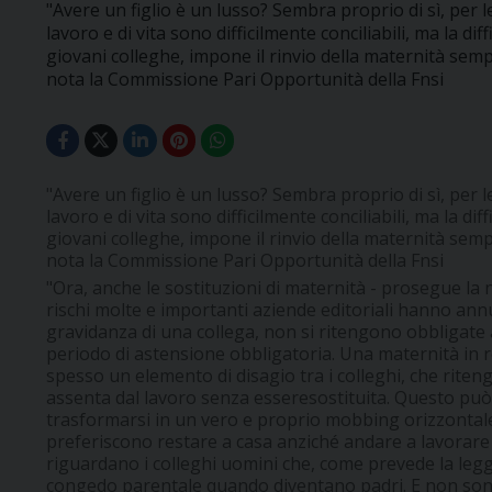
"Avere un figlio è un lusso? Sembra proprio di sì, per l
lavoro e di vita sono difficilmente conciliabili, ma la dif
giovani colleghe, impone il rinvio della maternità semp
nota la Commissione Pari Opportunità della Fnsi
"Avere un figlio è un lusso? Sembra proprio di sì, per l
lavoro e di vita sono difficilmente conciliabili, ma la dif
giovani colleghe, impone il rinvio della maternità semp
nota la Commissione Pari Opportunità della Fnsi
"Ora, anche le sostituzioni di maternità - prosegue la
rischi molte e importanti aziende editoriali hanno ann
gravidanza di una collega, non si ritengono obbligate a
periodo di astensione obbligatoria. Una maternità in 
spesso un elemento di disagio tra i colleghi, che riteng
assenta dal lavoro senza esseresostituita. Questo può
trasformarsi in un vero e proprio mobbing orizzontale 
preferiscono restare a casa anziché andare a lavorare
riguardano i colleghi uomini che, come prevede la legge
congedo parentale quando diventano padri. E non son