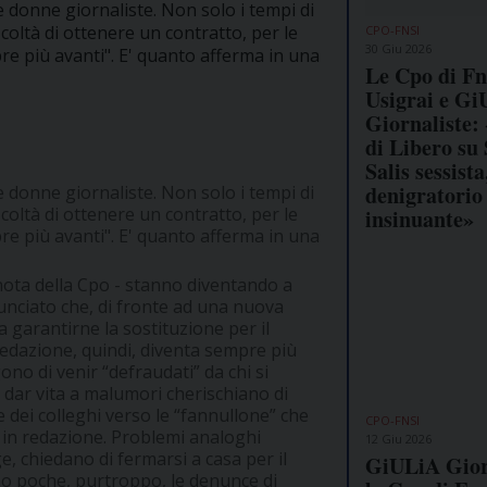
e donne giornaliste. Non solo i tempi di
ficoltà di ottenere un contratto, per le
CPO-FNSI
30 Giu 2026
re più avanti". E' quanto afferma in una
Le Cpo di Fn
Usigrai e G
Giornaliste: 
di Libero su 
Salis sessista
denigratorio
e donne giornaliste. Non solo i tempi di
ficoltà di ottenere un contratto, per le
insinuante»
re più avanti". E' quanto afferma in una
 nota della Cpo - stanno diventando a
unciato che, di fronte ad una nuova
 garantirne la sostituzione per il
redazione, quindi, diventa sempre più
ono di venir “defraudati” da chi si
 dar vita a malumori cherischiano di
dei colleghi verso le “fannullone” che
CPO-FNSI
 in redazione. Problemi analoghi
12 Giu 2026
, chiedano di fermarsi a casa per il
GiULiA Giorn
o poche, purtroppo, le denunce di