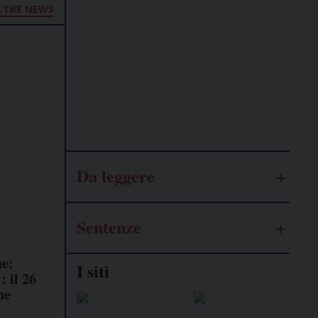
LTRE NEWS
Lavoro
autonomo
Galassia
dell’informazione
Da leggere
Sentenze
ne:
I siti
: il 26
ne