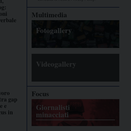
i,
og:
oni
Multimedia
verbale
Fotogallery
Videogallery
Focus
avoro
tra gap
e e
Giornalisti
cus in
minacciati