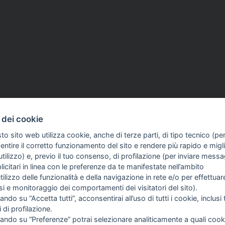
 dei cookie
to sito web utilizza cookie, anche di terze parti, di tipo tecnico (pe
ntire il corretto funzionamento del sito e rendere più rapido e miglio
tilizzo) e, previo il tuo consenso, di profilazione (per inviare messa
icitari in linea con le preferenze da te manifestate nell’ambito
COME TI SENTI?
GIOR
utilizzo delle funzionalità e della navigazione in rete e/o per effettuar
INTE
isi e monitoraggio dei comportamenti dei visitatori del sito).
ARTI
ando su “Accetta tutti”, acconsentirai all’uso di tutti i cookie, inclusi t
i di profilazione.
cando su “Preferenze” potrai selezionare analiticamente a quali cook