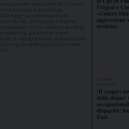
le Cpo di Fns
esso piccole realtà editoriali – si sono
Usigrai e Cn
firmare in caso di gravidanza,
«Contro Mel
dalla legge. La commissione pari
aggressione 
e ricorda che , in un paese che parla
sessista»
e penalizzato. La Cpo sollecita quindi gli
 per maternità, garantendo quindi
ntratto. E impegna la Fnsi, le associazioni
sulla regolarità dell’applicazione della
oni".
CPO-FNSI
10 Mar 2026
'Il (super) l
delle donne' 
occupazional
disparità: fo
Fnsi