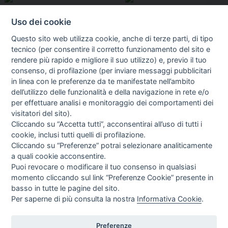
Uso dei cookie
Questo sito web utilizza cookie, anche di terze parti, di tipo
tecnico (per consentire il corretto funzionamento del sito e
rendere più rapido e migliore il suo utilizzo) e, previo il tuo
consenso, di profilazione (per inviare messaggi pubblicitari
in linea con le preferenze da te manifestate nell’ambito
I libri
dell’utilizzo delle funzionalità e della navigazione in rete e/o
Vedi tutti
per effettuare analisi e monitoraggio dei comportamenti dei
visitatori del sito).
FASCISTISSIMA
Cliccando su “Accetta tutti”, acconsentirai all’uso di tutti i
cookie, inclusi tutti quelli di profilazione.
Cliccando su “Preferenze” potrai selezionare analiticamente
a quali cookie acconsentire.
Puoi revocare o modificare il tuo consenso in qualsiasi
momento cliccando sul link “Preferenze Cookie” presente in
basso in tutte le pagine del sito.
Per saperne di più consulta la nostra
Informativa Cookie
.
Direttrice Responsabile: Alessandra Costante | Registrazione al Tribunale Civile
di Roma del 23-12-2001 N°578
Preferenze