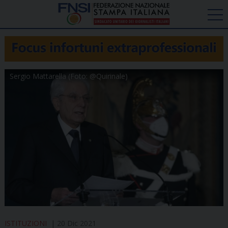
Sergio Mattarella (Foto: @Quirinale)
ISTITUZIONI
20 Dic 2021