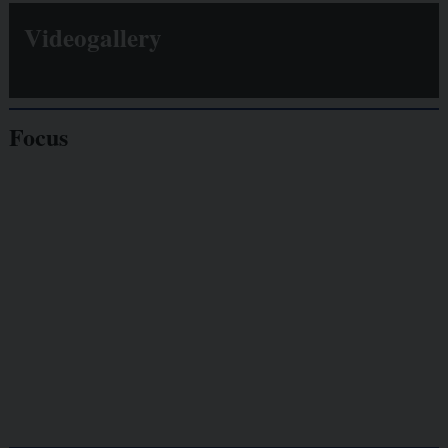
Videogallery
Focus
Giornalisti
minacciati
Lavoro
autonomo
Galassia dell’informazione