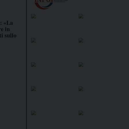
r: «La
e in
i sullo