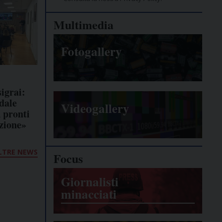
Multimedia
Fotogallery
igrai:
dale
Videogallery
, pronti
azione»
LTRE NEWS
Focus
Giornalisti
minacciati