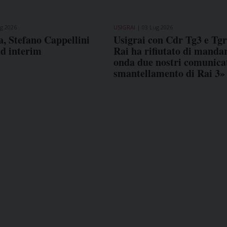
g 2026
USIGRAI
03 Lug 2026
, Stefano Cappellini
Usigrai con Cdr Tg3 e Tg
ad interim
Rai ha rifiutato di mandar
onda due nostri comunicat
smantellamento di Rai 3»