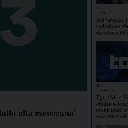
CDR
04 Mar 2025
RaiNews24, l
redazione sfi
direttore Pet
CDR
28 Feb 2025
Tg1, Cdr e U
«Sullo sciope
magistrati no
tallo alla messicana'
solo parziali