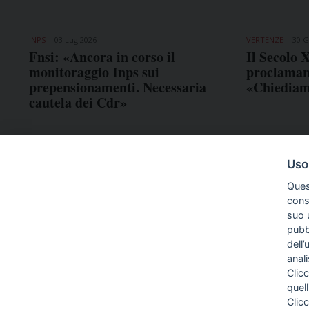
INPS
03 Lug 2026
VERTENZE
30 G
Fnsi: «Ancora in corso il
Il Secolo X
monitoraggio Inps sui
proclamano
prepensionamenti. Necessaria
«Chiediam
cautela dei Cdr»
Uso
Ques
conse
suo u
pubbl
COME TI SENTI?
dell’
anal
Clicc
quell
Clic