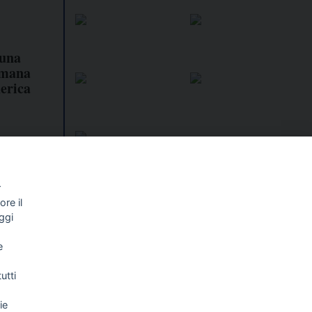
 una
omana
derica
r
re il
I libri
Vedi tutti
ggi
ISTISSIMA
1924 ANATOMIA DI UN
e
OMICIDIO
utti
ie