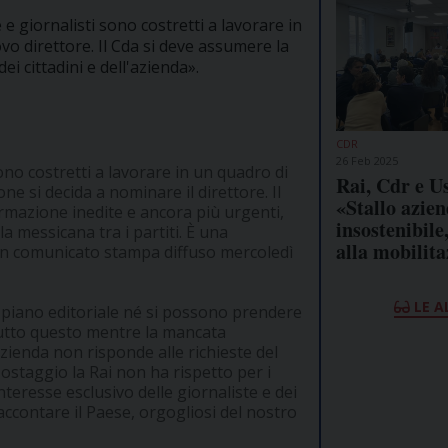
 e giornalisti sono costretti a lavorare in
o direttore. Il Cda si deve assumere la
ei cittadini e dell'azienda».
CDR
26 Feb 2025
sono costretti a lavorare in un quadro di
Rai, Cdr e Us
ne si decida a nominare il direttore. Il
«Stallo azien
ormazione inedite e ancora più urgenti,
insostenibile
lla messicana tra i partiti. È una
alla mobilit
n un comunicato stampa diffuso mercoledì
LE A
 piano editoriale né si possono prendere
 Tutto questo mentre la mancata
azienda non risponde alle richieste del
 ostaggio la Rai non ha rispetto per i
interesse esclusivo delle giornaliste e dei
accontare il Paese, orgogliosi del nostro