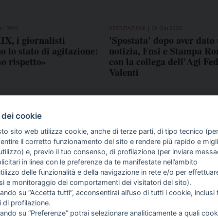
iu 2026
ASSOCIAZIONI
28 Giu 2026
IX, i giornalisti
'Spostata' dopo aver dato
 lo stato di agitazione:
notizia, Fnsi e Stampa R
o rispetto»
con la collega dell'Agi Fe
Valenti
 dei cookie
to sito web utilizza cookie, anche di terze parti, di tipo tecnico (pe
ntire il corretto funzionamento del sito e rendere più rapido e miglio
tilizzo) e, previo il tuo consenso, di profilazione (per inviare messa
icitari in linea con le preferenze da te manifestate nell’ambito
GIORNALISMO E
FASC
utilizzo delle funzionalità e della navigazione in rete e/o per effettuar
INTELLIGENZA
isi e monitoraggio dei comportamenti dei visitatori del sito).
ARTIFICIALE
ando su “Accetta tutti”, acconsentirai all’uso di tutti i cookie, inclusi t
i di profilazione.
cando su “Preferenze” potrai selezionare analiticamente a quali cook