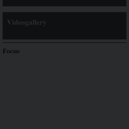
Videogallery
Focus
Giornalisti
minacciati
Lavoro
autonomo
Galassia dell’informazione