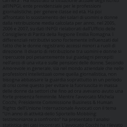
carriera”. Ha illustrato la situazione attuale degli iscritti
all’INPGI, ente previdenziale per le professioni
giornalistiche, per genere classe ed età. Ha poi
affrontato lo scostamento dei salari di uomini e donne
dalla retribuzione media calcolata per anno, nel 2005,
2006 e 2007, su dati INPGI rielaborati dall’Ufficio delle
Consigliere di Parità della Regione Emilia Romagna. I
differenziali retributivi sono fortemente influenzati dal
fatto che le donne registrano accessi minori a ruoli di
direzione. Il divario di retribuzione tra uomini e donne si
ripercuote poi pesantemente sui guadagni percepiti
nell’arco di una vita e sulle pensioni delle donne. Secondo
Amorevole in generale, sia nel mondo aziendale che nelle
professioni intellettuali come quella giornalistica, non
bisogna abbassare la guardia soprattutto in un periodo
di crisi come questo per evitare la fuoriuscita in massa
delle donne da settori che fino ad ora avevano avuto una
forte presenza femminile. Mentre l’avvocato Michela
Cocchi, Presidente Commissione Business & Human
Rights dell’Unione Internazionale Avvocati con il tema
“Un anno di attività dello Sportello Mobbing:
testimonianze a confronto” ha presentato l'analisi
statistica dei casi incontrati. L’avvocato Cocchi ha rilevato