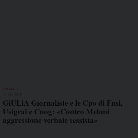
CPO-FNSI
12 Giu 2026
GiULiA Giornaliste e le Cpo di Fnsi,
Usigrai e Cnog: «Contro Meloni
aggressione verbale sessista»