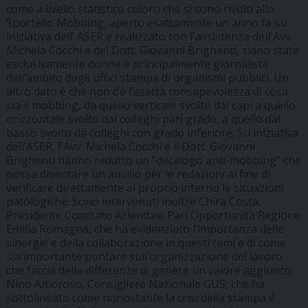
come a livello statistico coloro che si sono rivolti allo
Sportello Mobbing, aperto esattamente un anno fa su
iniziativa dell’ ASER e realizzato con l'assistenza dell'Avv.
Michela Cocchi e del Dott. Giovanni Brighenti, siano state
esclusivamente donne e principalmente giornaliste
dell’ambito degli uffici stampa di organismi pubblici. Un
altro dato è che non c’è l’esatta consapevolezza di cosa
sia il mobbing, da quello verticale svolto dai capi a quello
orizzontale svolto dai colleghi pari grado, a quello dal
basso svolto da colleghi con grado inferiore. Su iniziativa
dell’ASER, l'Avv. Michela Cocchi e il Dott. Giovanni
Brighenti hanno redatto un “decalogo anti-mobbing” che
possa diventare un ausilio per le redazioni al fine di
verificare direttamente al proprio interno le situazioni
patologiche. Sono intervenuti inoltre Chira Costa,
Presidente Comitato Aziendale Pari Opportunità Regione
Emilia Romagna, che ha evidenziato l’importanza delle
sinergie e della collaborazione in questi temi e di come
sia importante puntare sull’organizzazione del lavoro
che faccia delle differenze di genere un valore aggiunto;
Nino Amoroso, Consigliere Nazionale GUS, che ha
sottolineato come nonostante la crisi della stampa il