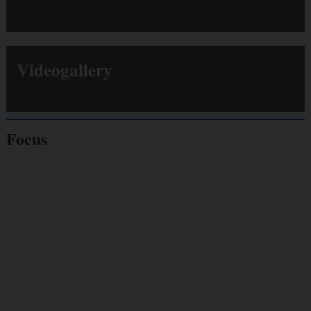
Videogallery
Focus
Giornalisti
minacciati
Lavoro
autonomo