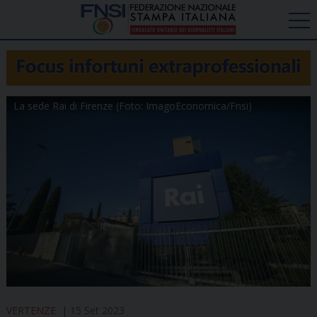
La sede Rai di Firenze (Foto: ImagoEconomica/Fnsi)
VERTENZE
15 Set 2023