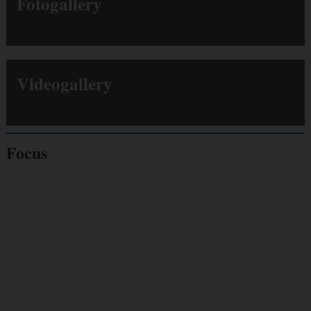
Fotogallery
Videogallery
Focus
Giornalisti
minacciati
Lavoro
autonomo