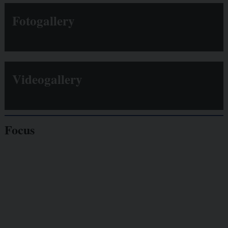
Fotogallery
Videogallery
Focus
Giornalisti
minacciati
Lavoro
autonomo