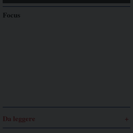
Focus
Giornalisti
minacciati
Lavoro
autonomo
Galassia dell’informazione
Da leggere