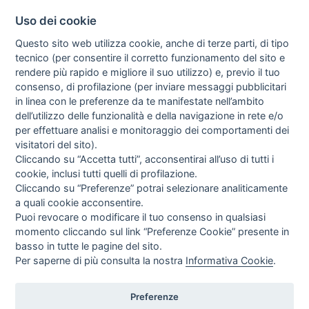
Uso dei cookie
Questo sito web utilizza cookie, anche di terze parti, di tipo
tecnico (per consentire il corretto funzionamento del sito e
rendere più rapido e migliore il suo utilizzo) e, previo il tuo
consenso, di profilazione (per inviare messaggi pubblicitari
in linea con le preferenze da te manifestate nell’ambito
I libri
dell’utilizzo delle funzionalità e della navigazione in rete e/o
Vedi tutti
per effettuare analisi e monitoraggio dei comportamenti dei
visitatori del sito).
FASCISTISSIMA
Cliccando su “Accetta tutti”, acconsentirai all’uso di tutti i
cookie, inclusi tutti quelli di profilazione.
Cliccando su “Preferenze” potrai selezionare analiticamente
a quali cookie acconsentire.
Puoi revocare o modificare il tuo consenso in qualsiasi
momento cliccando sul link “Preferenze Cookie” presente in
basso in tutte le pagine del sito.
Per saperne di più consulta la nostra
Informativa Cookie
.
Direttrice Responsabile: Alessandra Costante | Registrazione al Tribunale Civile
di Roma del 23-12-2001 N°578
Preferenze