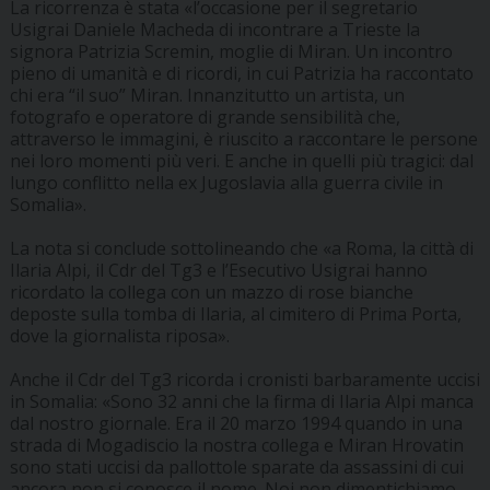
La ricorrenza è stata «l’occasione per il segretario
Usigrai Daniele Macheda di incontrare a Trieste la
signora Patrizia Scremin, moglie di Miran. Un incontro
pieno di umanità e di ricordi, in cui Patrizia ha raccontato
chi era “il suo” Miran. Innanzitutto un artista, un
fotografo e operatore di grande sensibilità che,
attraverso le immagini, è riuscito a raccontare le persone
nei loro momenti più veri. E anche in quelli più tragici: dal
lungo conflitto nella ex Jugoslavia alla guerra civile in
Somalia».
La nota si conclude sottolineando che «a Roma, la città di
Ilaria Alpi, il Cdr del Tg3 e l’Esecutivo Usigrai hanno
ricordato la collega con un mazzo di rose bianche
deposte sulla tomba di Ilaria, al cimitero di Prima Porta,
dove la giornalista riposa».
Anche il Cdr del Tg3 ricorda i cronisti barbaramente uccisi
in Somalia: «Sono 32 anni che la firma di Ilaria Alpi manca
dal nostro giornale. Era il 20 marzo 1994 quando in una
strada di Mogadiscio la nostra collega e Miran Hrovatin
sono stati uccisi da pallottole sparate da assassini di cui
ancora non si conosce il nome. Noi non dimentichiamo,