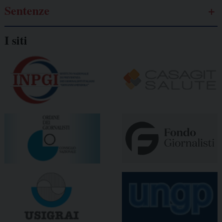
Sentenze
I siti