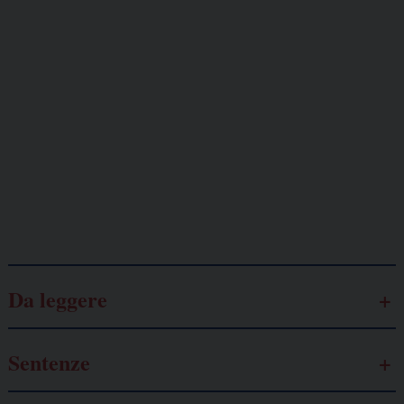
Giornalisti
minacciati
Lavoro
autonomo
Galassia dell’informazione
Da leggere
Sentenze