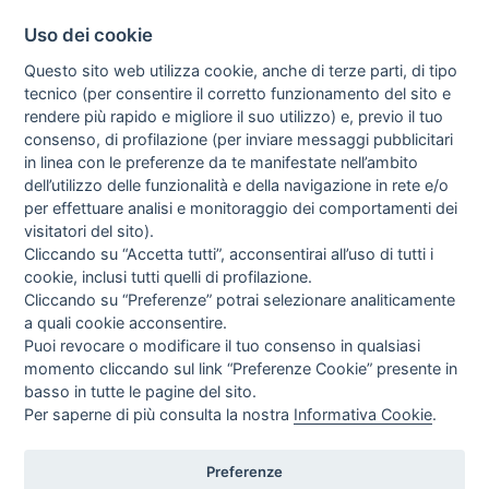
Uso dei cookie
Questo sito web utilizza cookie, anche di terze parti, di tipo
tecnico (per consentire il corretto funzionamento del sito e
rendere più rapido e migliore il suo utilizzo) e, previo il tuo
consenso, di profilazione (per inviare messaggi pubblicitari
in linea con le preferenze da te manifestate nell’ambito
I libri
dell’utilizzo delle funzionalità e della navigazione in rete e/o
Vedi tutti
per effettuare analisi e monitoraggio dei comportamenti dei
visitatori del sito).
FASCISTISSIMA
Cliccando su “Accetta tutti”, acconsentirai all’uso di tutti i
cookie, inclusi tutti quelli di profilazione.
Cliccando su “Preferenze” potrai selezionare analiticamente
a quali cookie acconsentire.
Puoi revocare o modificare il tuo consenso in qualsiasi
momento cliccando sul link “Preferenze Cookie” presente in
basso in tutte le pagine del sito.
Per saperne di più consulta la nostra
Informativa Cookie
.
Direttrice Responsabile: Alessandra Costante | Registrazione al Tribunale Civile
di Roma del 23-12-2001 N°578
Preferenze