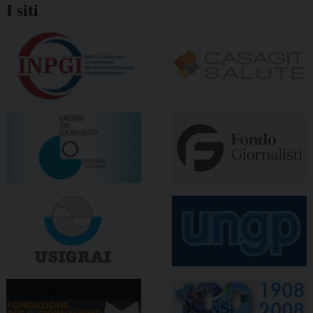
I siti