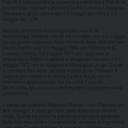
Ciaculli è stata svelata la nuova targa dedicata a Rita Atria
e sono stati ricordati i cronisti Cosimo Cristina e Peppino
Impastato, uccisi dalla mafia il 5 maggio del 1960 e il 9
maggio del 1978.
Nel suo intervento il vicesegretario vicario di
Assostampa, Roberto Leone, ha ricordato con il 5 maggio
sia un giorno impresso nelle cronache della città con ben
tre cerchietti rossi: il 5 maggio 1960 con l'uccisione di
Cosimo Cristina, il 5 maggio 1971 con l'agguato al
procuratore Pietro Scaglione e all'agente Lorusso e il 5
maggio 1972 con la sciagura di Montagna Longa. Quindi
a ricordare Rita Atria 'settima vittima di via D’Amelio' è
stata la giornalista e scrittrice Sandra Rizza, con un
intervento appassionato che ha unito il ricordo
all'attualità, alla necessità dell’impegno quotidiano nella
professione.
Il saluto del prefetto Massimo Mariani, fuori Palermo per
altri impegni, è stato portato dalla dottoressa Serena
Pilato. Quindi ha preso la parola la segretaria generale
della Fnsi Alessandra Costante che, assieme al segretario
aggiunto Claudio Silvestri, ha scoperto la targa con