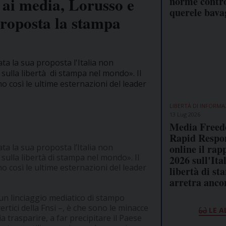
 ai media, Lorusso e
norme contro
querele bava
 proposta la stampa
a la sua proposta l'Italia non
a sulla libertà di stampa nel mondo». Il
o così le ultime esternazioni del leader
LIBERTÀ DI INFORMA
13 Lug 2026
Media Free
Rapid Respo
online il rap
a la sua proposta l’Italia non
 sulla libertà di stampa nel mondo». Il
2026 sull'Ita
o così le ultime esternazioni del leader
libertà di s
arretra anco
n un linciaggio mediatico di stampo
ertici della Fnsi –, è che sono le minacce
LE A
a trasparire, a far precipitare il Paese