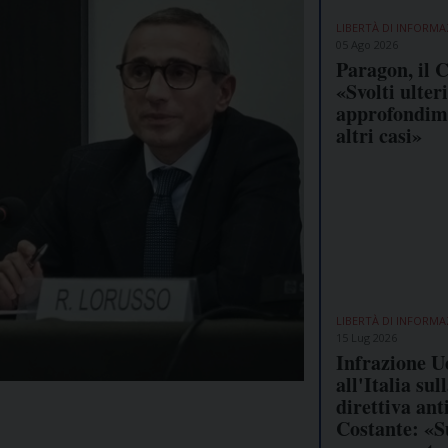
LIBERTÀ DI INFORMA
05 Ago 2026
Paragon, il 
«Svolti ulter
approfondim
altri casi»
LIBERTÀ DI INFORMA
15 Lug 2026
Infrazione U
all'Italia sul
direttiva ant
Costante: «S