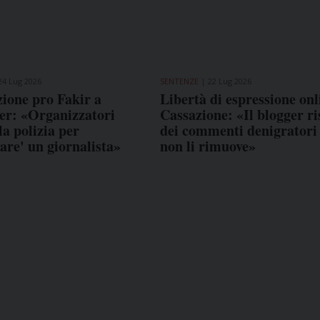
24 Lug 2026
SENTENZE
22 Lug 2026
ione pro Fakir a
Libertà di espressione onl
er: «Organizzatori
Cassazione: «Il blogger r
a polizia per
dei commenti denigratori 
are' un giornalista»
non li rimuove»