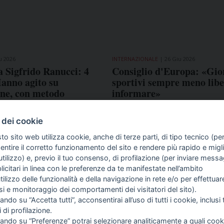
u 2026
INTERNAZIONALE
26 Giu 2026
a Sigfrido Ranucci: 4
Consiglio d'Europa: «Gior
Hanno agito su
sportivi sempre meno libe
ne, con metodo
informare»
Fnsi pronta a costituirsi
e
 dei cookie
to sito web utilizza cookie, anche di terze parti, di tipo tecnico (pe
ntire il corretto funzionamento del sito e rendere più rapido e miglio
tilizzo) e, previo il tuo consenso, di profilazione (per inviare messa
icitari in linea con le preferenze da te manifestate nell’ambito
COME TI SENTI?
GIOR
utilizzo delle funzionalità e della navigazione in rete e/o per effettuar
INTE
isi e monitoraggio dei comportamenti dei visitatori del sito).
ARTI
ando su “Accetta tutti”, acconsentirai all’uso di tutti i cookie, inclusi t
i di profilazione.
cando su “Preferenze” potrai selezionare analiticamente a quali cook