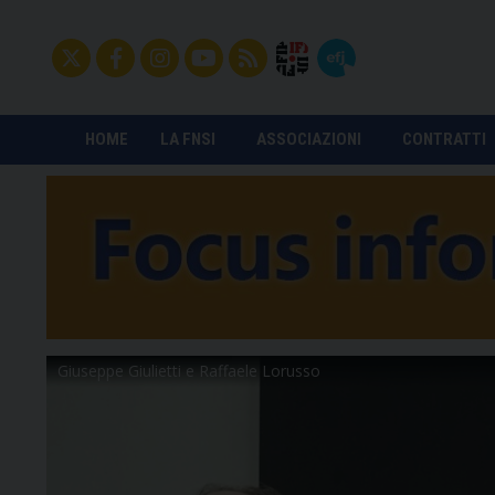
HOME
LA FNSI
ASSOCIAZIONI
CONTRATTI
Giuseppe Giulietti e Raffaele Lorusso