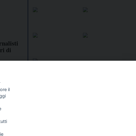
nalisti
ri di
r
re il
I libri
Vedi tutti
ggi
NALISMO E
FASCISTISSIMA
e
LLIGENZA
FICIALE
utti
ie