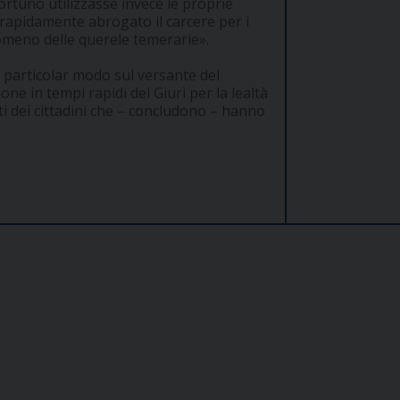
ortuno utilizzasse invece le proprie
rapidamente abrogato il carcere per i
omeno delle querele temerarie».
n particolar modo sul versante del
one in tempi rapidi del Giurì per la lealtà
i dei cittadini che – concludono – hanno