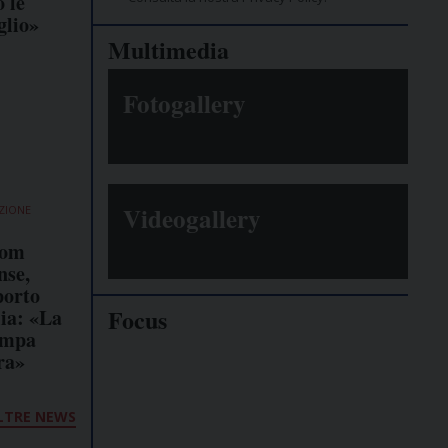
 le
glio»
Multimedia
Fotogallery
Videogallery
ZIONE
dom
nse,
porto
Focus
lia: «La
tampa
ra»
Giornalisti
minacciati
LTRE NEWS