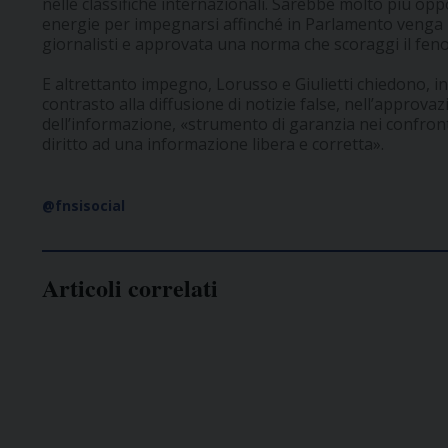
nelle classifiche internazionali. Sarebbe molto più opp
energie per impegnarsi affinché in Parlamento venga 
giornalisti e approvata una norma che scoraggi il fen
E altrettanto impegno, Lorusso e Giulietti chiedono, i
contrasto alla diffusione di notizie false, nell’approvazi
dell’informazione, «strumento di garanzia nei confront
diritto ad una informazione libera e corretta».
@fnsisocial
Articoli correlati