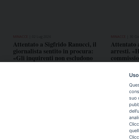
MINACCE
02 Lug 2026
MINACCE
30 Gi
Attentato a Sigfrido Ranucci, il
Attentato 
giornalista sentito in procura:
arresti. «
«Gli inquirenti non escludono
commissio
alcuna pista»
mafioso». 
parte civil
Uso
Ques
conse
suo u
pubbl
dell’
anal
Clicc
quell
Clic