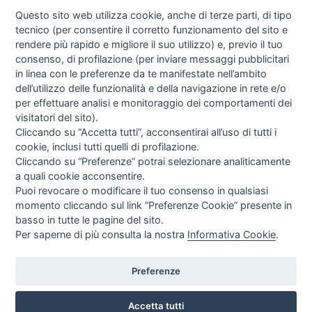
Questo sito web utilizza cookie, anche di terze parti, di tipo
tecnico (per consentire il corretto funzionamento del sito e
rendere più rapido e migliore il suo utilizzo) e, previo il tuo
consenso, di profilazione (per inviare messaggi pubblicitari
in linea con le preferenze da te manifestate nell’ambito
I libri
dell’utilizzo delle funzionalità e della navigazione in rete e/o
Vedi tutti
per effettuare analisi e monitoraggio dei comportamenti dei
visitatori del sito).
FASCISTISSIMA
Cliccando su “Accetta tutti”, acconsentirai all’uso di tutti i
cookie, inclusi tutti quelli di profilazione.
Cliccando su “Preferenze” potrai selezionare analiticamente
a quali cookie acconsentire.
Puoi revocare o modificare il tuo consenso in qualsiasi
momento cliccando sul link “Preferenze Cookie” presente in
basso in tutte le pagine del sito.
Per saperne di più consulta la nostra
Informativa Cookie
.
Direttrice Responsabile: Alessandra Costante | Registrazione al Tribunale Civile
di Roma del 23-12-2001 N°578
Preferenze
Accetta tutti