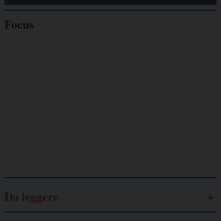
Focus
Giornalisti
minacciati
Lavoro
autonomo
Galassia dell’informazione
Da leggere