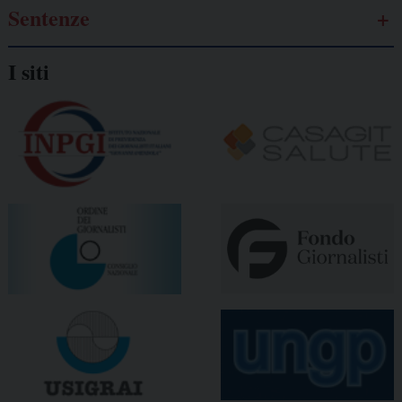
Sentenze
I siti