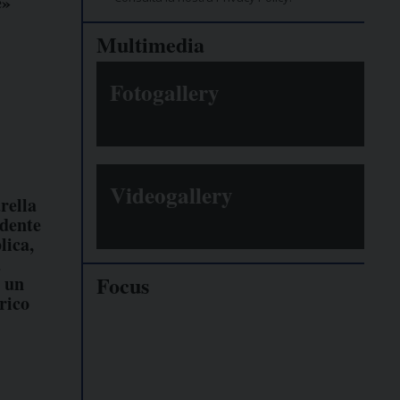
e»
Multimedia
Fotogallery
Videogallery
rella
idente
lica,
a
Focus
n un
rico
Giornalisti
minacciati