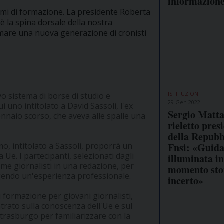
informazion
mi di formazione. La presidente Roberta
è la spina dorsale della nostra
rmare una nuova generazione di cronisti
ISTITUZIONI
o sistema di borse di studio e
29 Gen 2022
 uno intitolato a David Sassoli, l'ex
Sergio Matta
naio scorso, che aveva alle spalle una
rieletto pres
della Repubb
Fnsi: «Guid
o, intitolato a Sassoli, proporrà un
Ue. I partecipanti, selezionati dagli
illuminata i
ome giornalisti in una redazione, per
momento sto
olgendo un'esperienza professionale.
incerto»
 formazione per giovani giornalisti,
ntrato sulla conoscenza dell'Ue e sul
trasburgo per familiarizzare con la