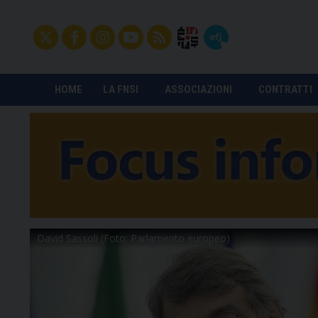
HOME
LA FNSI
ASSOCIAZIONI
CONTRATTI
David Sassoli (Foto: Parlamento europeo)