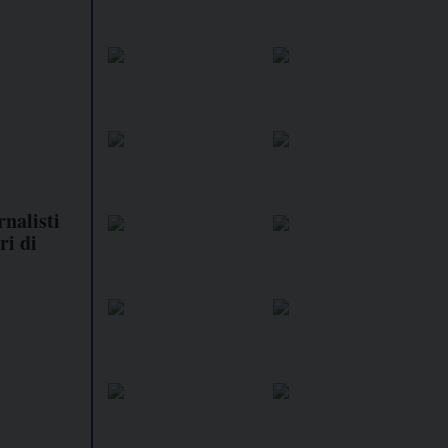
nalisti
ri di