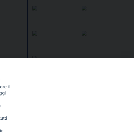
segnato
.
sellino
r
re il
I libri
Vedi tutti
ggi
NALISMO E
FASCISTISSIMA
e
LLIGENZA
FICIALE
utti
ie