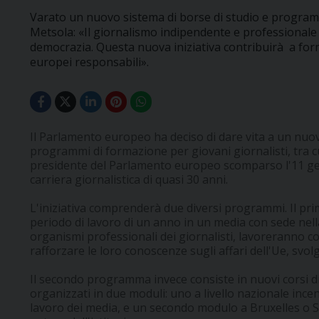
Varato un nuovo sistema di borse di studio e program
Metsola: «Il giornalismo indipendente e professionale 
democrazia. Questa nuova iniziativa contribuirà a fo
europei responsabili».
Il Parlamento europeo ha deciso di dare vita a un nuov
programmi di formazione per giovani giornalisti, tra cui
presidente del Parlamento europeo scomparso l'11 gen
carriera giornalistica di quasi 30 anni.
L'iniziativa comprenderà due diversi programmi. Il prim
periodo di lavoro di un anno in un media con sede nella 
organismi professionali dei giornalisti, lavoreranno c
rafforzare le loro conoscenze sugli affari dell'Ue, sv
Il secondo programma invece consiste in nuovi corsi di
organizzati in due moduli: uno a livello nazionale ince
lavoro dei media, e un secondo modulo a Bruxelles o S