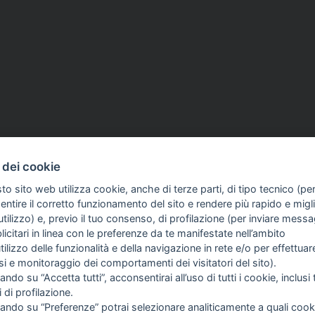
SI
26 Mag 2026
ANNIVERSARIO
23 Mag 2026
phne Caruana Galizia
Capaci, Mattarella: «Ha 
 dei cookie
idature entro il 31
la storia della Repubblica
L'eredità di Falcone e Bor
to sito web utilizza cookie, anche di terze parti, di tipo tecnico (pe
patrimonio etico»
ntire il corretto funzionamento del sito e rendere più rapido e miglio
tilizzo) e, previo il tuo consenso, di profilazione (per inviare messa
icitari in linea con le preferenze da te manifestate nell’ambito
COME TI SENTI?
GIOR
utilizzo delle funzionalità e della navigazione in rete e/o per effettuar
INTE
isi e monitoraggio dei comportamenti dei visitatori del sito).
ARTI
ando su “Accetta tutti”, acconsentirai all’uso di tutti i cookie, inclusi t
i di profilazione.
cando su “Preferenze” potrai selezionare analiticamente a quali cook