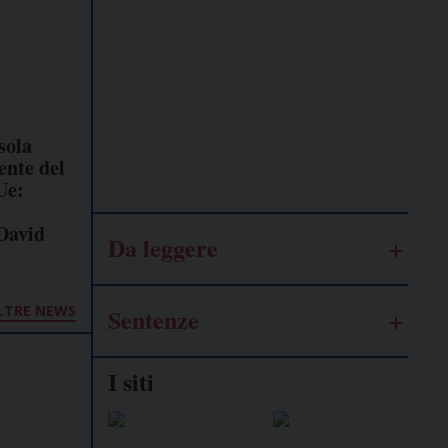
Lavoro
autonomo
Galassia
sola
dell’informazione
ente del
Ue:
 David
Da leggere
LTRE NEWS
Sentenze
I siti