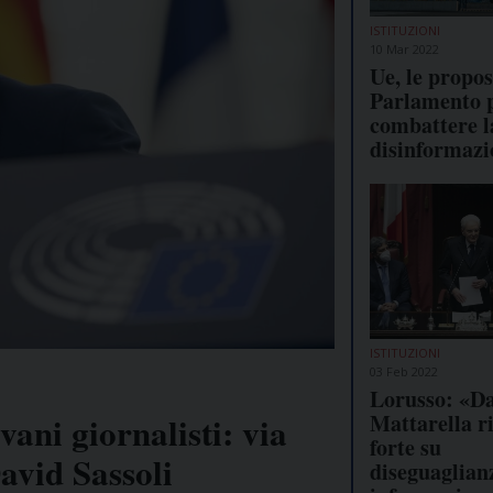
ISTITUZIONI
10 Mar 2022
Ue, le propos
Parlamento 
combattere l
disinformazi
ISTITUZIONI
03 Feb 2022
Lorusso: «D
Mattarella r
vani giornalisti: via
forte su
avid Sassoli
diseguaglian