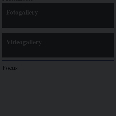
Fotogallery
Videogallery
Focus
Giornalisti
minacciati
Lavoro
autonomo