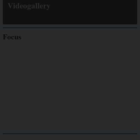
Videogallery
Focus
Giornalisti
minacciati
Lavoro
autonomo
Galassia dell’informazione