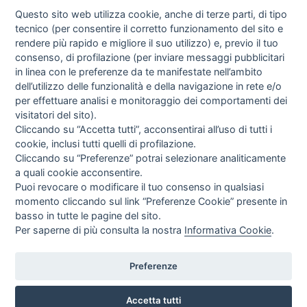
Questo sito web utilizza cookie, anche di terze parti, di tipo
tecnico (per consentire il corretto funzionamento del sito e
rendere più rapido e migliore il suo utilizzo) e, previo il tuo
consenso, di profilazione (per inviare messaggi pubblicitari
in linea con le preferenze da te manifestate nell’ambito
I libri
dell’utilizzo delle funzionalità e della navigazione in rete e/o
Vedi tutti
per effettuare analisi e monitoraggio dei comportamenti dei
visitatori del sito).
FASCISTISSIMA
Cliccando su “Accetta tutti”, acconsentirai all’uso di tutti i
cookie, inclusi tutti quelli di profilazione.
Cliccando su “Preferenze” potrai selezionare analiticamente
a quali cookie acconsentire.
Puoi revocare o modificare il tuo consenso in qualsiasi
momento cliccando sul link “Preferenze Cookie” presente in
basso in tutte le pagine del sito.
Per saperne di più consulta la nostra
Informativa Cookie
.
Direttrice Responsabile: Alessandra Costante | Registrazione al Tribunale Civile
di Roma del 23-12-2001 N°578
Preferenze
Accetta tutti