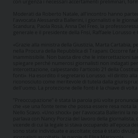
con urgenza i necessari accertamenti preliminari, form
Moderati da Roberto Natale, all'incontro hanno partecipa
l'avvocata Alessandra Ballerini, i giornalisti e le giorn
Scandura, Paola Rosà, Anna Del Freo, la professoressa
generale e il presidente della Fnsi, Raffaele Lorusso e 
«Grazie alla ministra della Giustizia, Marta Cartabia, pe
nella Procura della Repubblica di Trapani. Occorre far
inammissibile. Non basta dire che le intercettazioni sa
spiegare perché numerosi giornalisti non indagati per
intercettazione, calpestando l'articolo 21 della Costituz
fonti». Ha esordito il segretario Lorusso. «Il diritto al
riconosciuto come meritevole di tutela dalla giurisprud
dell'uomo. La protezione delle fonti è la chiave di volta
"Preoccupazione" è stata la parola più volte pronunciat
che «se una fonte teme che possa essere resa nota la s
Nello Scavo. «Uno shock» per l'avvocata Ballerini la no
parlava con Nancy Porzia del lavoro della giornalista, 
vicende di cui la legale si stava occupando all'epoca de
sono state individuate e ascoltate; cosa è stato divulga
giornalisti ascoltati», le parole di Elisa Marincola.