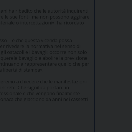
ani ha ribadito che le autorità inquirenti
are le sue fonti, ma non possono aggirare
eriale o intercettazioni», ha ricordato
usso – è che questa vicenda possa
er rivedere la normativa nel senso di
li ostacoli e i bavagli: occorre non solo
 querele bavaglio e abolire la previsione
 continuano a rappresentare quello che per
a libertà di stampa».
inueremo a chiedere che le manifestazioni
concrete. Che significa portare in
ofessionale e che vengano finalmente
cronaca che giacciono da anni nei cassetti