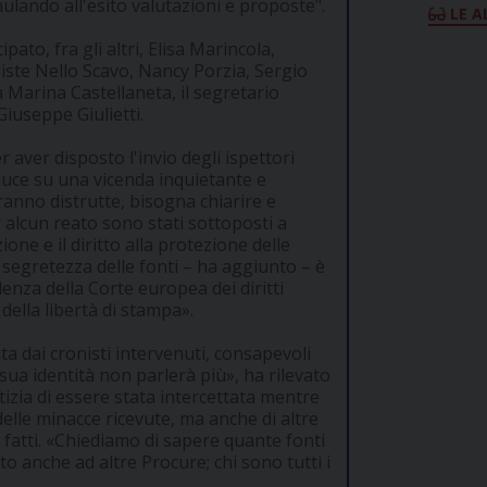
ulando all'esito valutazioni e proposte".
LE A
to, fra gli altri, Elisa Marincola,
aliste Nello Scavo, Nancy Porzia, Sergio
 Marina Castellaneta, il segretario
Giuseppe Giulietti.
r aver disposto l'invio degli ispettori
 luce su una vicenda inquietante e
ranno distrutte, bisogna chiarire e
 alcun reato sono stati sottoposti a
ione e il diritto alla protezione delle
la segretezza delle fonti – ha aggiunto – è
enza della Corte europea dei diritti
 della libertà di stampa».
a dai cronisti intervenuti, consapevoli
ua identità non parlerà più», ha rilevato
tizia di essere stata intercettata mentre
delle minacce ricevute, ma anche di altre
i fatti. «Chiediamo di sapere quante fonti
to anche ad altre Procure; chi sono tutti i