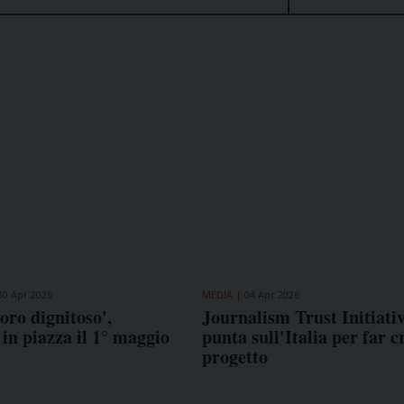
30 Apr 2026
MEDIA
04 Apr 2026
COME TI SENTI?
GIOR
oro dignitoso',
Journalism Trust Initiativ
INTE
 in piazza il 1° maggio
punta sull'Italia per far c
ARTI
progetto