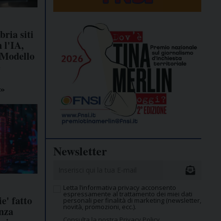
ria siti
 l'IA,
«Modello
e
o»
Newsletter
Letta l’informativa privacy acconsento
espressamente al trattamento dei miei dati
ie' fatto
personali per finalità di marketing (newsletter,
novità, promozioni, ecc.).
enza
Consulta la nostra Privacy Policy.