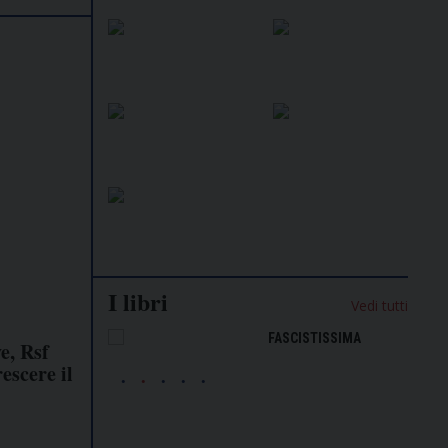
I libri
Vedi tutti
NALISMO E
FASCISTISSIMA
e, Rsf
LLIGENZA
rescere il
FICIALE