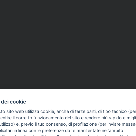
ar 2026
CASAGIT
23 Feb 2026
 dei cookie
 lavoro delle donne' tra
Vivere più a lungo, in bu
to sito web utilizza cookie, anche di terze parti, di tipo tecnico (pe
zionale e disparità:
salute: tavola rotonda in 
ntire il corretto funzionamento del sito e rendere più rapido e miglio
nsi
tilizzo) e, previo il tuo consenso, di profilazione (per inviare messa
icitari in linea con le preferenze da te manifestate nell’ambito