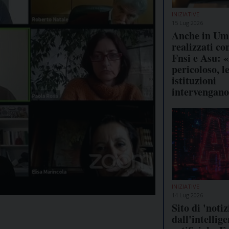
INIZIATIVE
15 Lug 2026
Anche in Umb
realizzati con
Fnsi e Asu: 
pericoloso, l
istituzioni
intervengan
INIZIATIVE
14 Lug 2026
Sito di 'notiz
dall'intellig