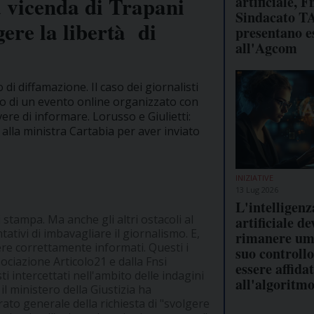
La vicenda di Trapani
artificiale, F
Sindacato T
ere la libertà di
presentano e
all'Agcom
 di diffamazione. Il caso dei giornalisti
ntro di un evento online organizzato con
vere di informare. Lorusso e Giulietti:
alla ministra Cartabia per aver inviato
INIZIATIVE
13 Lug 2026
L'intelligenz
i stampa. Ma anche gli altri ostacoli al
artificiale de
tativi di imbavagliare il giornalismo. E,
rimanere uma
sere correttamente informati. Questi i
suo controll
sociazione Articolo21 e dalla Fnsi
essere affida
ti intercettati nell'ambito delle indagini
all'algoritm
il ministero della Giustizia ha
rato generale della richiesta di "svolgere