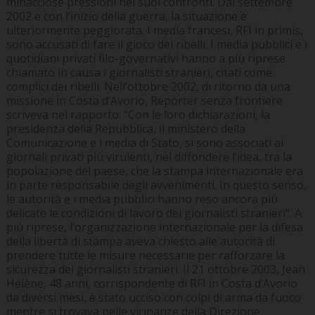
minacciose pressioni nei suoi confronti. Dal settembre
2002 e con l’inizio della guerra, la situazione è
ulteriormente peggiorata. I media francesi, RFI in primis,
sono accusati di fare il gioco dei ribelli. I media pubblici e i
quotidiani privati filo-governativi hanno a più riprese
chiamato in causa i giornalisti stranieri, citati come
complici dei ribelli. Nell’ottobre 2002, di ritorno da una
missione in Costa d’Avorio, Reporter senza frontiere
scriveva nel rapporto: "Con le loro dichiarazioni, la
presidenza della Repubblica, il ministero della
Comunicazione e i media di Stato, si sono associati ai
giornali privati più virulenti, nel diffondere l’idea, tra la
popolazione del paese, che la stampa internazionale era
in parte responsabile degli avvenimenti. In questo senso,
le autorità e i media pubblici hanno reso ancora più
delicate le condizioni di lavoro dei giornalisti stranieri". A
più riprese, l’organizzazione internazionale per la difesa
della libertà di stampa aveva chiesto alle autorità di
prendere tutte le misure necessarie per rafforzare la
sicurezza dei giornalisti stranieri. Il 21 ottobre 2003, Jean
Hélène, 48 anni, corrispondente di RFI in Costa d’Avorio
da diversi mesi, è stato ucciso con colpi di arma da fuoco
mentre si trovava nelle vicinanze della Direzione