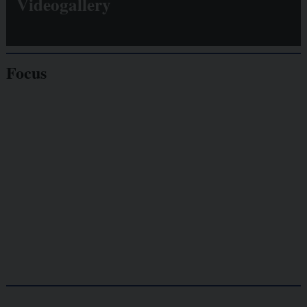
Videogallery
Focus
Giornalisti
minacciati
Lavoro
autonomo
Galassia dell’informazione