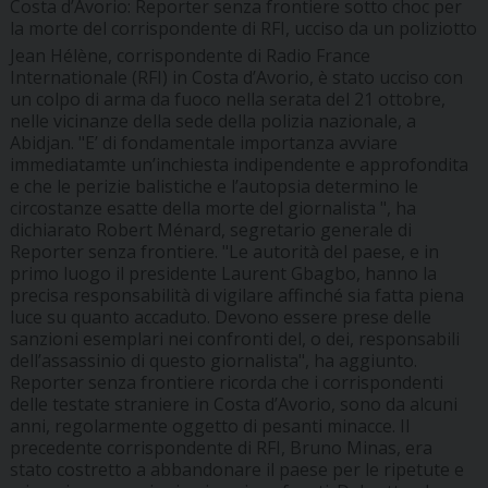
Costa d’Avorio: Reporter senza frontiere sotto choc per
la morte del corrispondente di RFI, ucciso da un poliziotto
Jean Hélène, corrispondente di Radio France
Internationale (RFI) in Costa d’Avorio, è stato ucciso con
un colpo di arma da fuoco nella serata del 21 ottobre,
nelle vicinanze della sede della polizia nazionale, a
Abidjan. "E’ di fondamentale importanza avviare
immediatamte un’inchiesta indipendente e approfondita
e che le perizie balistiche e l’autopsia determino le
circostanze esatte della morte del giornalista ", ha
dichiarato Robert Ménard, segretario generale di
Reporter senza frontiere. "Le autorità del paese, e in
primo luogo il presidente Laurent Gbagbo, hanno la
precisa responsabilità di vigilare affinché sia fatta piena
luce su quanto accaduto. Devono essere prese delle
sanzioni esemplari nei confronti del, o dei, responsabili
dell’assassinio di questo giornalista", ha aggiunto.
Reporter senza frontiere ricorda che i corrispondenti
delle testate straniere in Costa d’Avorio, sono da alcuni
anni, regolarmente oggetto di pesanti minacce. Il
precedente corrispondente di RFI, Bruno Minas, era
stato costretto a abbandonare il paese per le ripetute e