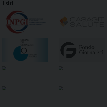
I siti