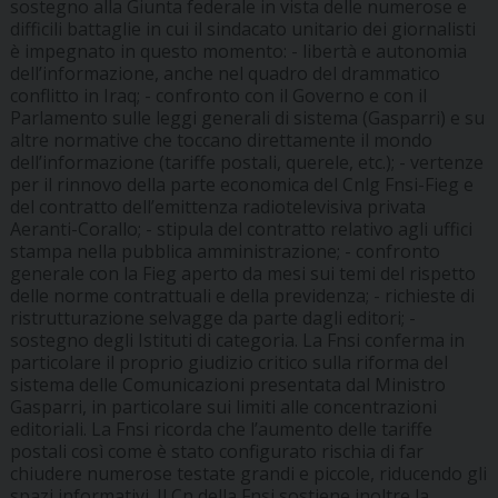
sostegno alla Giunta federale in vista delle numerose e
difficili battaglie in cui il sindacato unitario dei giornalisti
è impegnato in questo momento: - libertà e autonomia
dell’informazione, anche nel quadro del drammatico
conflitto in Iraq; - confronto con il Governo e con il
Parlamento sulle leggi generali di sistema (Gasparri) e su
altre normative che toccano direttamente il mondo
dell’informazione (tariffe postali, querele, etc.); - vertenze
per il rinnovo della parte economica del Cnlg Fnsi-Fieg e
del contratto dell’emittenza radiotelevisiva privata
Aeranti-Corallo; - stipula del contratto relativo agli uffici
stampa nella pubblica amministrazione; - confronto
generale con la Fieg aperto da mesi sui temi del rispetto
delle norme contrattuali e della previdenza; - richieste di
ristrutturazione selvagge da parte dagli editori; -
sostegno degli Istituti di categoria. La Fnsi conferma in
particolare il proprio giudizio critico sulla riforma del
sistema delle Comunicazioni presentata dal Ministro
Gasparri, in particolare sui limiti alle concentrazioni
editoriali. La Fnsi ricorda che l’aumento delle tariffe
postali così come è stato configurato rischia di far
chiudere numerose testate grandi e piccole, riducendo gli
spazi informativi. Il Cn della Fnsi sostiene inoltre la