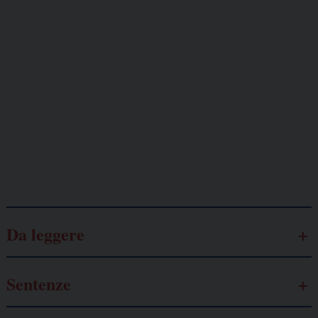
Giornalisti
minacciati
Lavoro
autonomo
Galassia dell’informazione
Da leggere
Sentenze