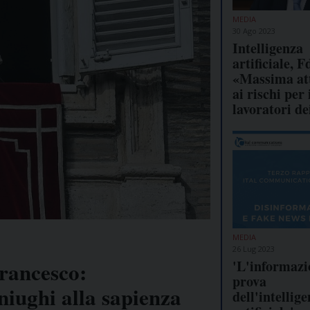
MEDIA
30 Ago 2023
Intelligenza
artificiale, F
«Massima at
ai rischi per 
lavoratori d
MEDIA
26 Lug 2023
'L'informazi
rancesco:
prova
oniughi alla sapienza
dell'intellig