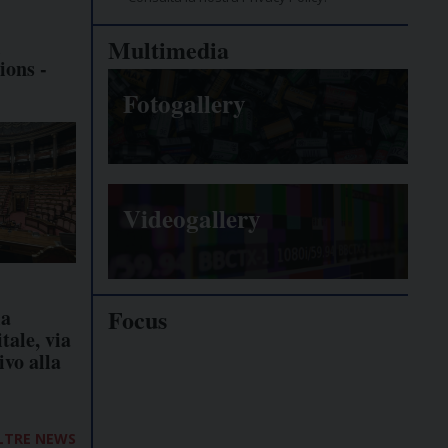
l
Multimedia
ons -
Fotogallery
Videogallery
Focus
la
tale, via
ivo alla
Giornalisti
minacciati
LTRE NEWS