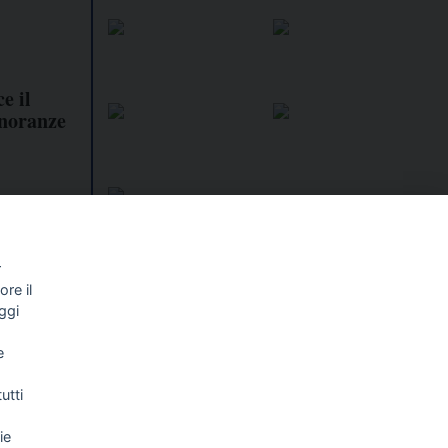
e il
inoranze
r
re il
I libri
Vedi tutti
ggi
NALISMO E
FASCISTISSIMA
e
LLIGENZA
FICIALE
utti
ie