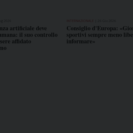
ug 2026
INTERNAZIONALE
26 Giu 2026
nza artificiale deve
Consiglio d'Europa: «Gior
mana: il suo controllo
sportivi sempre meno libe
sere affidato
informare»
tmo