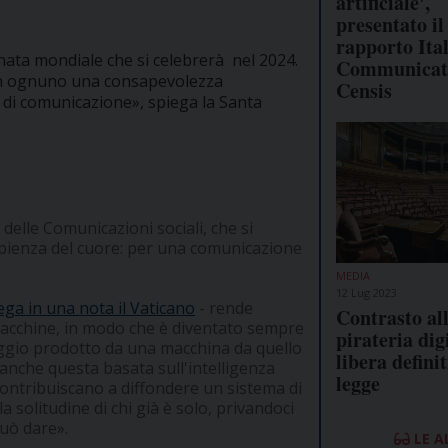
artificiale',
presentato il
rapporto Ita
ornata mondiale che si celebrerà nel 2024.
Communicati
a in ognuno una consapevolezza
Censis
 di comunicazione», spiega la Santa
delle Comunicazioni sociali, che si
 sapienza del cuore: per una comunicazione
MEDIA
12 Lug 2023
ega in una nota il Vaticano
- rende
Contrasto al
acchine, in modo che è diventato sempre
pirateria digi
nguaggio prodotto da una macchina da quello
libera definit
 anche questa basata sull'intelligenza
legge
contribuiscano a diffondere un sistema di
solitudine di chi già è solo, privandoci
può dare».
LE A