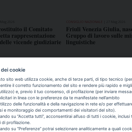
 Mag 2026
CONSIGLIO NAZIONALE
27 Mag 2026
ostituito il Comitato
Friuli Venezia Giulia, nasc
retta rappresentazione
Gruppo di lavoro sulle m
delle vicende giudiziarie
linguistiche
 dei cookie
to sito web utilizza cookie, anche di terze parti, di tipo tecnico (pe
ntire il corretto funzionamento del sito e rendere più rapido e miglio
tilizzo) e, previo il tuo consenso, di profilazione (per inviare messa
icitari in linea con le preferenze da te manifestate nell’ambito
COME TI SENTI?
GIOR
utilizzo delle funzionalità e della navigazione in rete e/o per effettuar
INTE
isi e monitoraggio dei comportamenti dei visitatori del sito).
ARTI
ando su “Accetta tutti”, acconsentirai all’uso di tutti i cookie, inclusi t
i di profilazione.
cando su “Preferenze” potrai selezionare analiticamente a quali cook