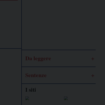
Lavoro
autonomo
Galassia
dell’informazione
Da leggere
Sentenze
I siti