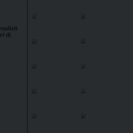
nalisti
ri di