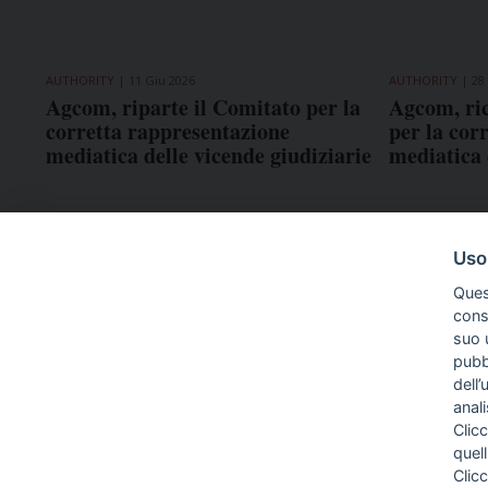
AUTHORITY
11 Giu 2026
AUTHORITY
28
Agcom, riparte il Comitato per la
Agcom, ric
corretta rappresentazione
per la cor
mediatica delle vicende giudiziarie
mediatica 
Uso
Ques
conse
suo u
pubbl
dell’
anal
Clicc
quell
Clic