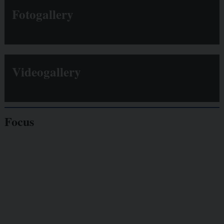
Fotogallery
Videogallery
Focus
Giornalisti
minacciati
Lavoro
autonomo