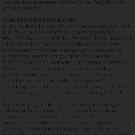
comunicato sindacale (ex articolo 34 del Cnlg) riportato
anche di seguito:
COMUNICATO SINDACALE FNSI
Le giornaliste e i giornalisti italiani scioperano, oggi, per
la terza volta. Non lo facciamo a cuor leggero, ma
riteniamo che sia necessario informare i lettori, la società
e la politica di ciò che sta accadendo nel nostro settore,
tanto fondamentale per la democrazia quanto fragile.
Il contratto stipulato con gli editori della Fieg per
regolare il lavoro dei giornalisti dipendenti è scaduto da
10 anni, anni in cui gli editori hanno goduto di aiuti
pubblici, mentre i nostri stipendi sono stati erosi
dall’inflazione. Non esiste alcuna regola per l’uso
dell’intelligenza artificiale e per il giusto riconoscimento
economico agli autori dei contenuti ceduti agli Over the
top.
E va anche peggio alle migliaia di colleghe e colleghi
collaboratori e a partita Iva che da anni attendono la
determinazione dell’equo compenso e che per questo
motivo hanno redditi che sono sotto la soglia di povertà.
Gli editori si sono garantiti tagli del costo del lavoro
ricorrendo a pratiche di dumping contrattuale attraverso