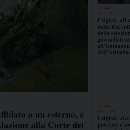
USIGRAI
16 Feb 2026
Usigrai: «Il 
della Rai sull
della selezio
giornalisti n
all’immagin
dell’Azienda
USIGRAI
idato a un esterno, è
12 Gen 2026
Usigrai: «La
alazione alla Corte dei
può fare a m