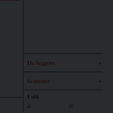
Lavoro
autonomo
Galassia
dell’informazione
Da leggere
Sentenze
I siti