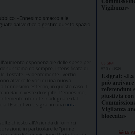
Commissione
Vigilanza»
 pubblico: «Ennesimo smacco alle
uate dal vertice a gestire questo spazio
ull'aumento esponenziale delle spese per
USIGRAI
e denunciamo da sempre, intensificata di
07 Gen 2026
le Testate. Evidentemente i vertici
Usigrai: «La
ono al vero le voci di una nuova
può arrivare
 all'ennesimo esterno, in questo caso il
referendum s
 in Rai in veste di ospite. L'ennesimo,
giustizia con
identemente ritenute inadeguate dal
Commissione
cia l’Esecutivo Usigrai in una
nota
Vigilanza an
bloccata»
lte chiesto all'Azienda di fornirci
orazioni, in particolare le "prime
LE A
ia in sede di Commissione Paritetica sia