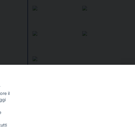
cci: 4
r
I libri
Vedi tutti
re il
ggi
stituirsi
NALISMO E
FASCISTISSIMA
LLIGENZA
e
FICIALE
utti