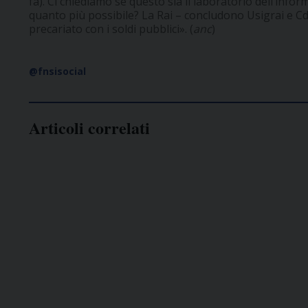
fa). Ci chiediamo se questo sia il laboratorio dell’info
quanto più possibile? La Rai – concludono Usigrai e Cd
precariato con i soldi pubblici». (
anc
)
@fnsisocial
Articoli correlati