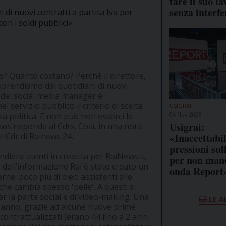
fare il suo la
senza interf
 di nuovi contratti a partita Iva per
on i soldi pubblici».
s? Quanto costano? Perché il direttore,
pprendiamo dai quotidiani di nuovi
ra dei social media manager è
servizio pubblico il criterio di scelta
USIGRAI
04 Nov 2025
 politica. E non può non esserci la
Usigrai:
ews risponda al Cdr». Così, in una nota
«Inaccettabil
l Cdr di Rainews 24.
pressioni sul
diera utenti in crescita per RaiNews.it,
per non man
dell’informazione Rai è stato creato un
onda Report
ne: poco più di dieci assistenti alle
he cambia spesso 'pelle'. A questi si
r la parte social e di video-making. Una
LE A
 anno, grazie ad alcune nuove prime
i contrattualizzati (erano 44 fino a 2 anni