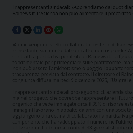
I rappresentanti sindacali: «Apprendiamo dai quotidiani
Rainews.it. L’Azienda non può alimentare il precariato c
«Come vengono scelti i collaboratori esterni di Rainew
nonostante sia tenuto dal contratto, non risponde? A
contratti a partita Iva per il sito di Rainews.it. La figu
fondamentale per primeggiare sulle piattaforme, ma nel 
non può essere l'amichettismo o peggio l'appartenenza
trasparenza prevista dal contratto. Il direttore di Rain
congiunta diffusa martedì 9 dicembre 2025, l’Usigrai e i
I rappresentanti sindacali proseguono: «L’azienda sban
ma nel progetto che dovrebbe rappresentare il futuro 
organico che vede impiegate circa il 35% di risorse ester
immagini lavorano in appalto da anni con una società c
aggiungono una decina di collaboratori a partita iva pe
componente che ha raddoppiato il numero nell’ultimo
utilizzazioni. Tutto ciò a fronte di 38 giornalisti intern