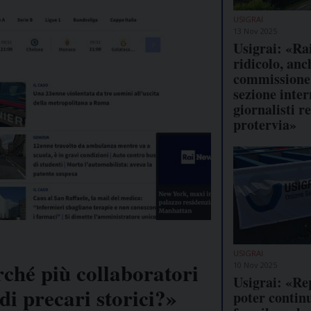
USIGRAI
13 Nov 2025
Usigrai: «Rai
ridicolo, anc
commissione 
sezione inte
giornalisti r
protervia»
USIGRAI
ché più collaboratori
10 Nov 2025
Usigrai: «Re
 di precari storici?»
poter contin