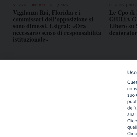
SERVIZIO PUBBLICO
02 Lug 2026
CPO-FNSI
30 Gi
Vigilanza Rai, Floridia e i
Le Cpo di 
commissari dell'opposizione si
GiULiA Gio
sono dimessi. Usigrai: «Ora
Libero su S
necessario senso di responsabilità
denigrator
istituzionale»
Uso
Ques
conse
suo u
pubbl
dell’
anal
Clicc
quell
Clic