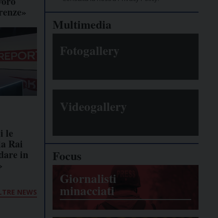
voro
erenze»
Multimedia
Fotogallery
Videogallery
i le
la Rai
Focus
dare in
»
Giornalisti
minacciati
LTRE NEWS