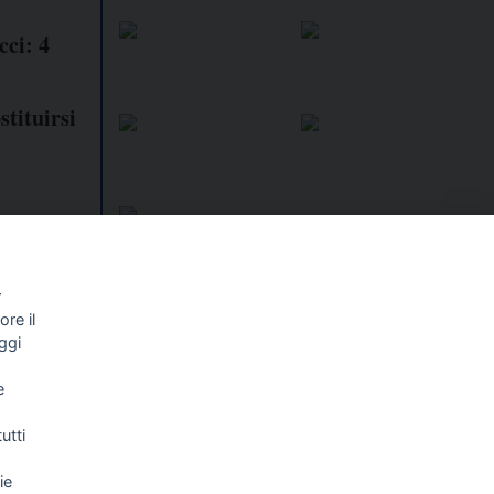
cci: 4
stituirsi
r
re il
I libri
Vedi tutti
ggi
NALISMO E
FASCISTISSIMA
e
LLIGENZA
FICIALE
utti
ie