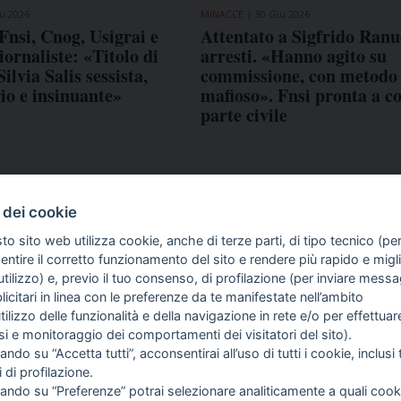
u 2026
MINACCE
30 Giu 2026
Fnsi, Cnog, Usigrai e
Attentato a Sigfrido Ranu
rnaliste: «Titolo di
arresti. «Hanno agito su
ilvia Salis sessista,
commissione, con metodo
io e insinuante»
mafioso». Fnsi pronta a co
parte civile
 dei cookie
to sito web utilizza cookie, anche di terze parti, di tipo tecnico (pe
ntire il corretto funzionamento del sito e rendere più rapido e miglio
tilizzo) e, previo il tuo consenso, di profilazione (per inviare messa
icitari in linea con le preferenze da te manifestate nell’ambito
COME TI SENTI?
GIOR
utilizzo delle funzionalità e della navigazione in rete e/o per effettuar
INTE
isi e monitoraggio dei comportamenti dei visitatori del sito).
ARTI
ando su “Accetta tutti”, acconsentirai all’uso di tutti i cookie, inclusi t
i di profilazione.
cando su “Preferenze” potrai selezionare analiticamente a quali cook