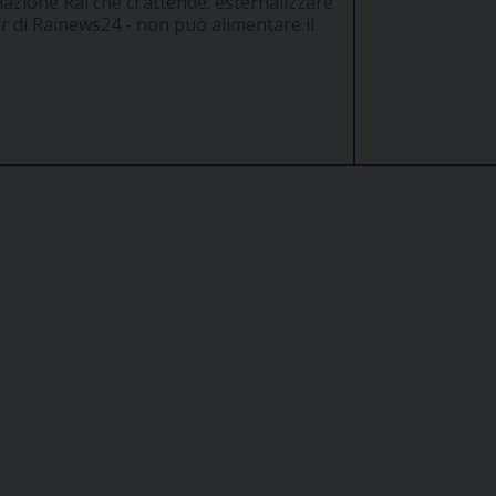
rmazione Rai che ci attende: esternalizzare
r di Rainews24 - non può alimentare il