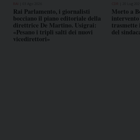
RAI
03 Ago 2026
CDR
20 Lug 202
Rai Parlamento, i giornalisti
Morto a B
bocciano il piano editoriale della
intervento
direttrice De Martino. Usigrai:
trasmette i
«Pesano i tripli salti dei nuovi
del sindac
vicedirettori»