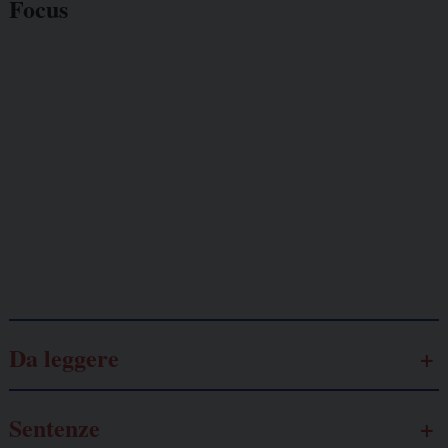
Focus
Giornalisti
minacciati
Lavoro
autonomo
Galassia dell’informazione
Da leggere
Sentenze