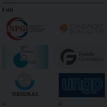
I siti