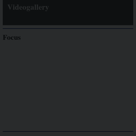
Videogallery
Focus
Giornalisti
minacciati
Lavoro
autonomo
Galassia dell’informazione