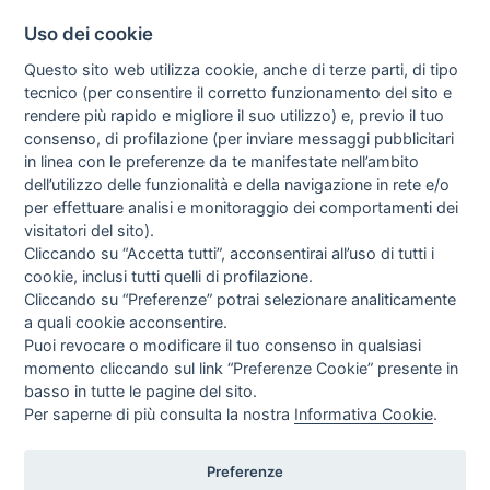
Uso dei cookie
Questo sito web utilizza cookie, anche di terze parti, di tipo
tecnico (per consentire il corretto funzionamento del sito e
rendere più rapido e migliore il suo utilizzo) e, previo il tuo
consenso, di profilazione (per inviare messaggi pubblicitari
in linea con le preferenze da te manifestate nell’ambito
I libri
dell’utilizzo delle funzionalità e della navigazione in rete e/o
Vedi tutti
per effettuare analisi e monitoraggio dei comportamenti dei
visitatori del sito).
FASCISTISSIMA
Cliccando su “Accetta tutti”, acconsentirai all’uso di tutti i
cookie, inclusi tutti quelli di profilazione.
Cliccando su “Preferenze” potrai selezionare analiticamente
a quali cookie acconsentire.
Puoi revocare o modificare il tuo consenso in qualsiasi
momento cliccando sul link “Preferenze Cookie” presente in
basso in tutte le pagine del sito.
Per saperne di più consulta la nostra
Informativa Cookie
.
Direttrice Responsabile: Alessandra Costante | Registrazione al Tribunale Civile
di Roma del 23-12-2001 N°578
Preferenze