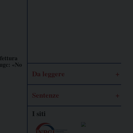
Lavoro
autonomo
Galassia
dell’informazione
fettura
Sugc: «No
Da leggere
Sentenze
I siti