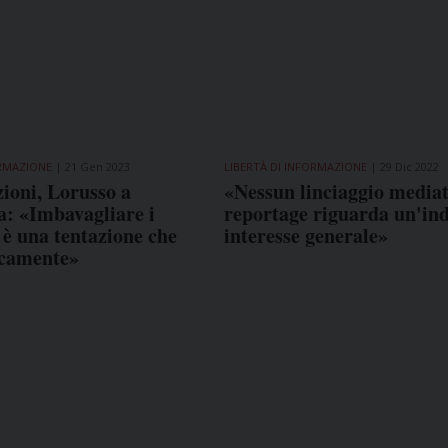
ORMAZIONE
21 Gen 2023
LIBERTÀ DI INFORMAZIONE
29 Dic 2022
zioni, Lorusso a
«Nessun linciaggio mediati
a: «Imbavagliare i
reportage riguarda un'ind
i è una tentazione che
interesse generale»
icamente»