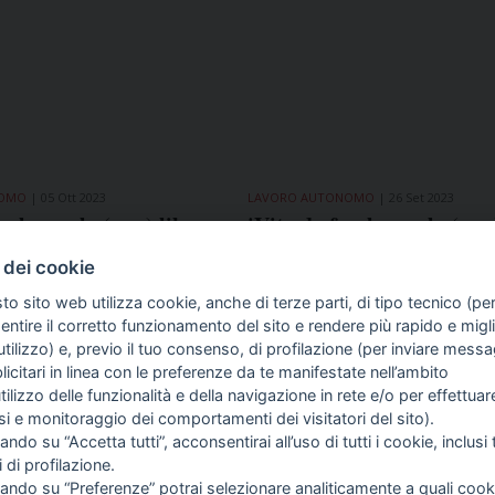
NOMO
05 Ott 2023
LAVORO AUTONOMO
26 Set 2023
eelance, la (non) libera
'Vita da freelance, la (non
e': a Conselice ribadito
professione', il 2 ottobre 
 dei cookie
 del sindacato ai
a Conselice
i autonomi
to sito web utilizza cookie, anche di terze parti, di tipo tecnico (pe
ntire il corretto funzionamento del sito e rendere più rapido e miglio
tilizzo) e, previo il tuo consenso, di profilazione (per inviare messa
icitari in linea con le preferenze da te manifestate nell’ambito
COME TI SENTI?
GIOR
INTE
utilizzo delle funzionalità e della navigazione in rete e/o per effettuar
ARTI
isi e monitoraggio dei comportamenti dei visitatori del sito).
ando su “Accetta tutti”, acconsentirai all’uso di tutti i cookie, inclusi t
i di profilazione.
14
Avanti
cando su “Preferenze” potrai selezionare analiticamente a quali cook