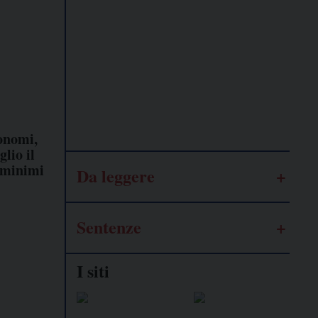
Lavoro
autonomo
Galassia
dell’informazione
tonomi,
glio il
 minimi
Da leggere
Sentenze
I siti