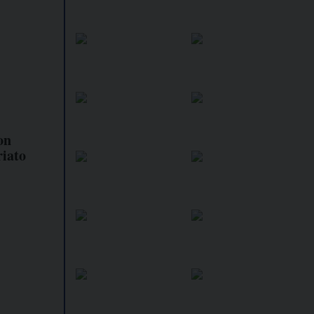
on
riato