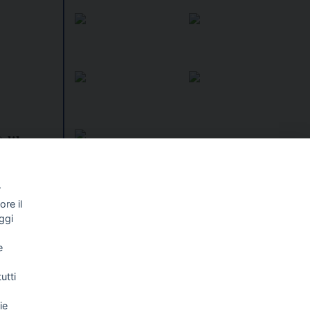
) libera
incontro
r
I libri
re il
Vedi tutti
ggi
NALISMO E
FASCISTISSIMA
LLIGENZA
e
FICIALE
utti
ie