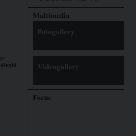
Multimedia
Fotogallery
te:
olleghi
Videogallery
Focus
Giornalisti
minacciati