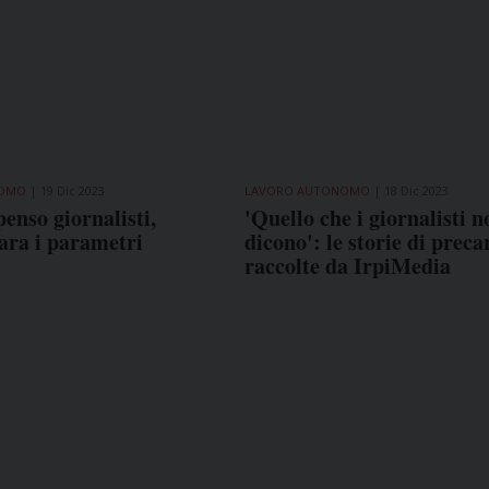
NOMO
19 Dic 2023
LAVORO AUTONOMO
18 Dic 2023
nso giornalisti,
'Quello che i giornalisti n
ara i parametri
dicono': le storie di preca
raccolte da IrpiMedia