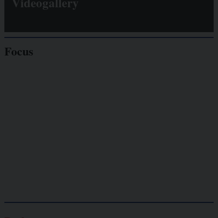
Videogallery
Focus
Giornalisti
minacciati
Lavoro
autonomo
Galassia dell’informazione