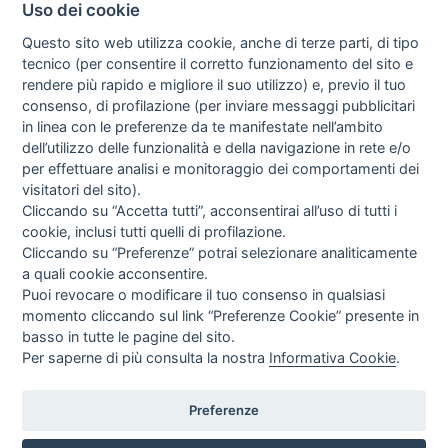
Uso dei cookie
Questo sito web utilizza cookie, anche di terze parti, di tipo
tecnico (per consentire il corretto funzionamento del sito e
rendere più rapido e migliore il suo utilizzo) e, previo il tuo
consenso, di profilazione (per inviare messaggi pubblicitari
in linea con le preferenze da te manifestate nell’ambito
I libri
dell’utilizzo delle funzionalità e della navigazione in rete e/o
Vedi tutti
per effettuare analisi e monitoraggio dei comportamenti dei
visitatori del sito).
FASCISTISSIMA
Cliccando su “Accetta tutti”, acconsentirai all’uso di tutti i
cookie, inclusi tutti quelli di profilazione.
Cliccando su “Preferenze” potrai selezionare analiticamente
a quali cookie acconsentire.
Puoi revocare o modificare il tuo consenso in qualsiasi
momento cliccando sul link “Preferenze Cookie” presente in
basso in tutte le pagine del sito.
Per saperne di più consulta la nostra
Informativa Cookie
.
Direttrice Responsabile: Alessandra Costante | Registrazione al Tribunale Civile
di Roma del 23-12-2001 N°578
Preferenze